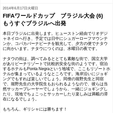
2014年6月17日火曜日
FIFAワールドカップ ブラジル大会 (6)
もうすぐブラジルへ出発
本日ブラジルに出発します。ヒューストン経由でリオデジ
ャネイロへ行き、予定では日中にシュガーローフマウンテ
ンか、コパカバーナビーチを観光して、夕方の便でナタウ
に向かいます。ナタウにつくのは、水曜日の夜です。
ナタウの街は、調べてみるととても素敵な街で、国立大学
がありビーチリゾートで比較的安全な街のようです。宿泊
するホテルもPonta Negraという地域で、ここもリゾートホ
テルが集まっているようなところです。海岸沿いにジョギ
ングでもすれば楽しいでしょう。同僚の堀野先生と同宿
で、堀野先生の大学院生もおられるようなので、彼らは当
然サッカープレーヤーでしょうから、一緒にジョギングし
たり、現地でちょこっとサッカーしたり楽しみは満載の滞
在になるでしょう。
もちろん、ギリシャには勝ちます！