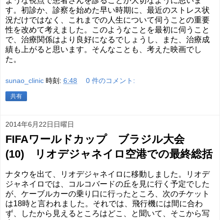
ような視点で患者さんを診ることが大切なように思いま
す。初診か、診察を始めた早い時期に、最近のストレス状
況だけではなく、これまでの人生について伺うことの重要
性を改めて考えました。このようなことを最初に伺うこと
で、治療関係はより良好になるでしょうし、また、治療成
績も上がると思います。そんなことも、考えた映画でし
た。
sunao_clinic
時刻:
6:48
0 件のコメント:
共有
2014年6月22日日曜日
FIFAワールドカップ ブラジル大会
(10) リオデジャネイロ空港での最終総括
ナタウを出て、リオデジャネイロに移動しました。リオデ
ジャネイロでは、コルコバードの丘を見に行く予定でした
が、ケーブルカーの乗り口に行ったところ、次のチケット
は18時と言われました。それでは、飛行機には間に合わ
ず、したから見えるところはどこ、と聞いて、そこから写