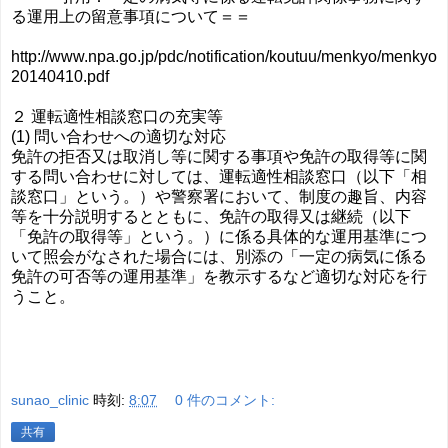
る運用上の留意事項について＝＝
http://www.npa.go.jp/pdc/notification/koutuu/menkyo/menkyo
20140410.pdf
２ 運転適性相談窓口の充実等
(1) 問い合わせへの適切な対応
免許の拒否又は取消し等に関する事項や免許の取得等に関
する問い合わせに対しては、運転適性相談窓口（以下「相
談窓口」という。）や警察署において、制度の趣旨、内容
等を十分説明するとともに、免許の取得又は継続（以下
「免許の取得等」という。）に係る具体的な運用基準につ
いて照会がなされた場合には、別添の「一定の病気に係る
免許の可否等の運用基準」を教示するなど適切な対応を行
うこと。
sunao_clinic
時刻:
8:07
0 件のコメント:
共有