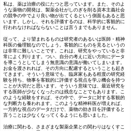
私は、薬は治療の役にたつと思っています。また、そのよ
うな薬物の開発は、製薬会社がしのぎを削る資本主義社会
の競争の中でより良い物が出てくるという側面もあると思
います。しかし、それを評価するのは、科学的に客観的に
行われなければならないことは言うまでもありません。
従って、より望まれるものは研究者のあるいは医師・精神
科医の倫理観なのでしょう。客観的にものを見るというの
は非常に難しいことです。これは、研究をやっていると非
常によく判ります。つい、自分の考えに近い方向にデータ
を導こうとしてしまう無意識の意識が働いてしまいます。
お金を渡されれば、その方向に配慮するということも起き
てきます。そういう意味でも、臨床家もある程度の研究経
験を持ち、物事を客観的に評価する視点を学ぶ機会を持つ
ことが大切だと思います。そういう意味では、最近研究を
する医師が少なくなったのは残念なことでもあります。こ
のような経験をすれば、その中で、データに対する客観的
な判断力も養われます。このような精神科医が増えれば、
一方的な視点のデータだけで、薬物の効き目を評価すると
言うことは少なくなってくるようにも思いました。
治療に関わる、さまざまな製薬企業との関わりはなくすこ