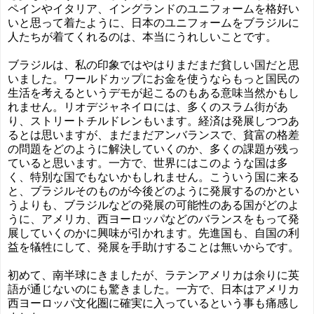
ペインやイタリア、イングランドのユニフォームを格好い
いと思って着たように、日本のユニフォームをブラジルに
人たちが着てくれるのは、本当にうれしいことです。
ブラジルは、私の印象ではやはりまだまだ貧しい国だと思
いました。ワールドカップにお金を使うならもっと国民の
生活を考えるというデモが起こるのもある意味当然かもし
れません。リオデジャネイロには、多くのスラム街があ
り、ストリートチルドレンもいます。経済は発展しつつあ
るとは思いますが、まだまだアンバランスで、貧富の格差
の問題をどのように解決していくのか、多くの課題が残っ
ていると思います。一方で、世界にはこのような国は多
く、特別な国でもないかもしれません。こういう国に来る
と、ブラジルそのものが今後どのように発展するのかとい
うよりも、ブラジルなどの発展の可能性のある国がどのよ
うに、アメリカ、西ヨーロッパなどのバランスをもって発
展していくのかに興味が引かれます。先進国も、自国の利
益を犠牲にして、発展を手助けすることは無いからです。
初めて、南半球にきましたが、ラテンアメリカは余りに英
語が通じないのにも驚きました。一方で、日本はアメリカ
西ヨーロッパ文化圏に確実に入っているという事も痛感し