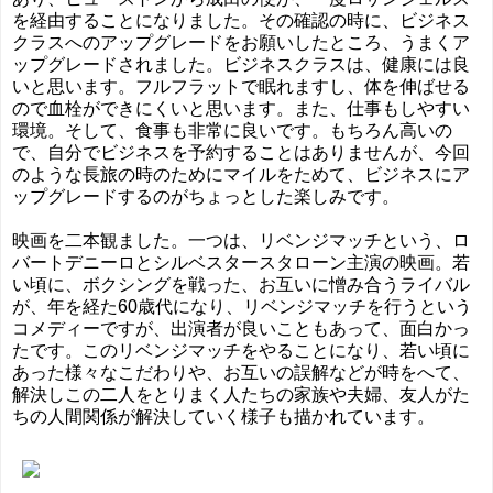
を経由することになりました。その確認の時に、ビジネス
クラスへのアップグレードをお願いしたところ、うまくア
ップグレードされました。ビジネスクラスは、健康には良
いと思います。フルフラットで眠れますし、体を伸ばせる
ので血栓ができにくいと思います。また、仕事もしやすい
環境。そして、食事も非常に良いです。もちろん高いの
で、自分でビジネスを予約することはありませんが、今回
のような長旅の時のためにマイルをためて、ビジネスにア
ップグレードするのがちょっとした楽しみです。
映画を二本観ました。一つは、リベンジマッチという、ロ
バートデニーロとシルベスタースタローン主演の映画。若
い頃に、ボクシングを戦った、お互いに憎み合うライバル
が、年を経た60歳代になり、リベンジマッチを行うという
コメディーですが、出演者が良いこともあって、面白かっ
たです。このリベンジマッチをやることになり、若い頃に
あった様々なこだわりや、お互いの誤解などが時をへて、
解決しこの二人をとりまく人たちの家族や夫婦、友人がた
ちの人間関係が解決していく様子も描かれています。