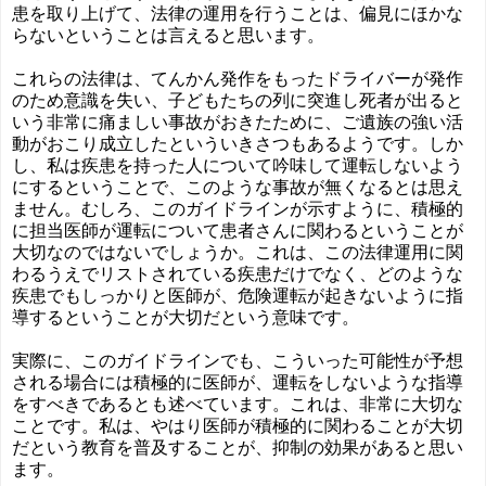
患を取り上げて、法律の運用を行うことは、偏見にほかな
らないということは言えると思います。
これらの法律は、てんかん発作をもったドライバーが発作
のため意識を失い、子どもたちの列に突進し死者が出ると
いう非常に痛ましい事故がおきたために、ご遺族の強い活
動がおこり成立したといういきさつもあるようです。しか
し、私は疾患を持った人について吟味して運転しないよう
にするということで、このような事故が無くなるとは思え
ません。むしろ、このガイドラインが示すように、積極的
に担当医師が運転について患者さんに関わるということが
大切なのではないでしょうか。これは、この法律運用に関
わるうえでリストされている疾患だけでなく、どのような
疾患でもしっかりと医師が、危険運転が起きないように指
導するということが大切だという意味です。
実際に、このガイドラインでも、こういった可能性が予想
される場合には積極的に医師が、運転をしないような指導
をすべきであるとも述べています。これは、非常に大切な
ことです。私は、やはり医師が積極的に関わることが大切
だという教育を普及することが、抑制の効果があると思い
ます。