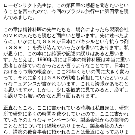
ローゼンリクト先生は、この第四章の感想を聞きたいとい
うことを言ったので、今回のブラジル旅行中に第四章を読
んでみました。
この章は精神科医の先生たちも、場合によったら製薬会社
のＭＲの人たちも読むと面白いと思います。先に述べたよ
うに、いかにしてＧＳＫが日本にパキシルという抗うつ剤
（ＳＳＲＩ）を売り込んでいったかを書いてあります。私
が思うに、この本には誇張や記述の誤りはあると思いま
す。たとえば、1990年頃には日本の精神科医は本当に重い
患者しか診ていなかったとか言うようなことです。日本に
おけるうつ病の概念が、ここ20年くらいの間に大きく変わ
って、それに多くはＧＳＫの戦略も荷担していたというよ
うなニュアンスが書かれもいます。これも誇張があるなと
も思いますが、しかし、少し客観的に見てみると、必ずし
も誤りでも無いのかなと思う面もあります。
正直なところ、ここに書かれている時期は私自身は、研究
所で研究に多くの時間を費やしていたので、ここに書かれ
ているそのようなキャンペーンや、製薬会社からの接待の
ことなどについては経験がありません。製薬会社の人か
ら、講演の後食事会に招かれることは最近になってありま