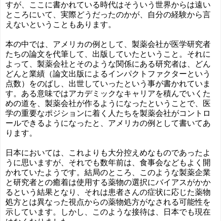
すが、ここに書かれている時代はそういう世界からは遠い
ところにいて、実際どうだったのかが、自分の経験から言
えないということもあります。
本の中では、アメリカの例として、製薬会社が医学研究者
たちの論文を代筆して、出版していたということ。それに
よって、製薬会社とそのような関係にある研究者は、どん
どんと業績（論文出版によるインパクトファクターという
点数）をのばし、出世していったという事が書かれていま
す。ある意味ではアカデミックなキャリアを積んでいくた
めの道を、製薬会社が作るようになったということで、医
学の重要なポジションに着く人たちを製薬会社がコントロ
ールできるようになったと、アメリカの例として書いてあ
ります。
日本においては、これよりも大分控えめなものであったよ
うに思いますが、それでも数年前は、食事会などもよく開
かれていたようです。結局のところ、このような製薬企業
と研究者との癒着は使用する薬物の選択にバイアスがかか
るという結果となり、それは患者さんの症状に応じた薬物
処方とは異なった視点からの薬物処方がなされる可能性を
示しています。しかし、このような接待は、日本でも現在