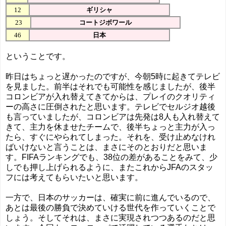
12
ギリシャ
23
コートジボワール
46
日本
ということです。
昨日はちょっと遅かったのですが、今朝5時に起きてテレビ
を見ました。前半はそれでも可能性を感じましたが、後半
コロンビアが入れ替えてきてからは、プレイのクオリティ
ーの高さに圧倒されたと思います。テレビでセルジオ越後
も言っていましたが、コロンビアは先発は8人も入れ替えて
きて、主力を休ませたチームで、後半ちょっと主力が入っ
たら、すぐにやられてしまった。それを、受け止めなけれ
ばいけないと言うことは、まさにそのとおりだと思いま
す。FIFAランキングでも、38位の差があることをみて、少
しでも押し上げられるように、またこれからJFAのスタッ
フには考えてもらいたいと思います。
一方で、日本のサッカーは、確実に前に進んでいるので、
あとは最後の勝負で決めていける世代を作っていくことで
しょう。そしてそれは、まさに実現されつつあるのだと思