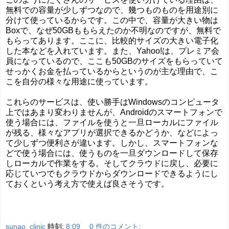
無料での容量が少しずつなので、幾つものものを用途別に
分けて使っているからです。この中で、容量が大きい物は
Boxで、なぜ50GBももらえたのか不明なのですが、無料で
もらってあります。ここに、比較的サイズの大きい電子化
した本などを入れています。また、Yahoo!は、プレミア会
員になっているので、ここも50GBのサイズをもらっていて
せっかくお金を払っているからというのが主な理由で、こ
こを自分の様々な用途に使っています。
これらのサービスは、使い勝手はWindowsのコンピュータ
上ではあまり変わりませんが、Androidのスマートフォンで
使う場合には、ファイルを使うと一旦ローカルにファイル
が残る、様々なアプリが選択できるかどうか、などによっ
て少しずつ便利さが違います。しかし、スマートフォンな
どで使う場合には、使うものを一旦ダウンロードして保存
しローカルで作業をする。そしてクラウドに戻し、必要に
応じていつでもクラウドからダウンロードできるようにし
ておくという考え方で使えば良さそうです。
sunao_clinic
時刻:
8:09
0 件のコメント: