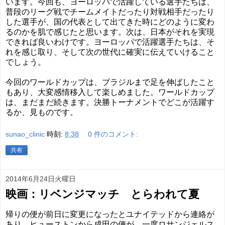
います。今回も、ヨーロッパで活躍している選手たちは、
普段のリーグ戦でチームメイトだったり対戦相手だったり
した選手が、国の代表として出てきた時にどのように変わ
るのかを肌で感じたと思います。次は、日本がそれを実現
できれば良いわけです。ヨーロッパで活躍選手たちは、そ
れを感じ取り、そして次の世代に確実に伝えていけること
でしょう。
今回のワールドカップは、ブラジルまで足を伸ばしたこと
もあり、大変感情移入して楽しめました。ワールドカップ
は、まだまだ続きます。決勝トーナメントでどこが活躍す
るか、見ものです。
sunao_clinic
時刻:
8:38
0 件のコメント:
共有
2014年6月24日火曜日
映画：リベンジマッチ とらわれて夏
帰りの便が前日に変更になったとユナイテッドから連絡が
あり、ヒューストンから成田の便が、一度ロサンジェルス