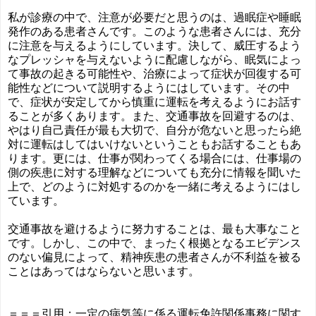
私が診療の中で、注意が必要だと思うのは、過眠症や睡眠
発作のある患者さんです。このような患者さんには、充分
に注意を与えるようにしています。決して、威圧するよう
なプレッシャを与えないように配慮しながら、眠気によっ
て事故の起きる可能性や、治療によって症状が回復する可
能性などについて説明するようにはしています。その中
で、症状が安定してから慎重に運転を考えるようにお話す
ることが多くあります。また、交通事故を回避するのは、
やはり自己責任が最も大切で、自分が危ないと思ったら絶
対に運転はしてはいけないということもお話することもあ
ります。更には、仕事が関わってくる場合には、仕事場の
側の疾患に対する理解などについても充分に情報を聞いた
上で、どのように対処するのかを一緒に考えるようにはし
ています。
交通事故を避けるように努力することは、最も大事なこと
です。しかし、この中で、まったく根拠となるエビデンス
のない偏見によって、精神疾患の患者さんが不利益を被る
ことはあってはならないと思います。
＝＝＝引用：一定の病気等に係る運転免許関係事務に関す