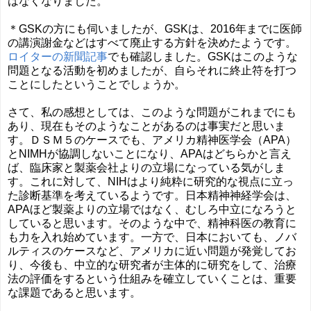
はなくなりました。
＊GSKの方にも伺いましたが、GSKは、2016年までに医師
の講演謝金などはすべて廃止する方針を決めたようです。
ロイターの新聞記事
でも確認しました。GSKはこのような
問題となる活動を初めましたが、自らそれに終止符を打つ
ことにしたということでしょうか。
さて、私の感想としては、このような問題がこれまでにも
あり、現在もそのようなことがあるのは事実だと思いま
す。ＤＳＭ５のケースでも、アメリカ精神医学会（APA）
とNIMHが協調しないことになり、APAはどちらかと言え
ば、臨床家と製薬会社よりの立場になっている気がしま
す。これに対して、NIHはより純粋に研究的な視点に立っ
た診断基準を考えているようです。日本精神神経学会は、
APAほど製薬よりの立場ではなく、むしろ中立になろうと
していると思います。そのような中で、精神科医の教育に
も力を入れ始めています。一方で、日本においても、ノバ
ルティスのケースなど、アメリカに近い問題が発覚してお
り、今後も、中立的な研究者が主体的に研究をして、治療
法の評価をするという仕組みを確立していくことは、重要
な課題であると思います。