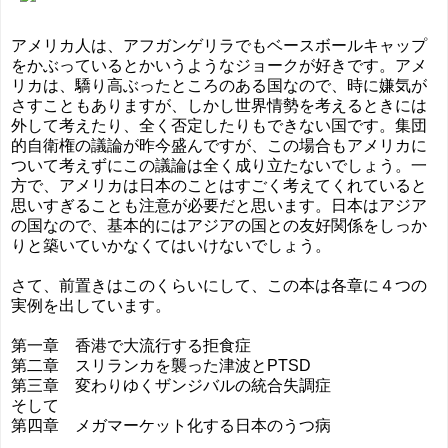
アメリカ人は、アフガンゲリラでもベースボールキャップ
をかぶっているとかいうようなジョークが好きです。アメ
リカは、驕り高ぶったところのある国なので、時に嫌気が
さすこともありますが、しかし世界情勢を考えるときには
外して考えたり、全く否定したりもできない国です。集団
的自衛権の議論が昨今盛んですが、この場合もアメリカに
ついて考えずにこの議論は全く成り立たないでしょう。一
方で、アメリカは日本のことはすごく考えてくれていると
思いすぎることも注意が必要だと思います。日本はアジア
の国なので、基本的にはアジアの国との友好関係をしっか
りと築いていかなくてはいけないでしょう。
さて、前置きはこのくらいにして、この本は各章に４つの
実例を出しています。
第一章 香港で大流行する拒食症
第二章 スリランカを襲った津波とPTSD
第三章 変わりゆくザンジバルの統合失調症
そして
第四章 メガマーケット化する日本のうつ病