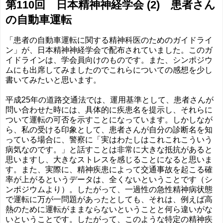
第110回 日本精神神経学会 (2) 患者さん
の自動車運転
「患者の自動車運転に関する精神科医のためのガイドライ
ン」が、日本精神神経学会で配布されていました。このガ
イドラインは、学会員向けのものです。また、シンポジウ
ムにも出席してみましたのでこれらについての感想を少し
書いてみたいと思います。
平成25年の道路交通法では、運用基準として、患者さんが
問い合わせた時には、具体的に疾患名を提示し、それらに
ついて運転の可否を示すことになっています。しかしなが
ら、私の受ける印象として、患者さんが自分の診断名を知
っている場合に、警察に「実はわたしはこれこれこういう
病気なのです。」と話すことは非常に大きな抵抗があると
思いますし、大きなストレスを感じることになると思いま
す。また、実際に、精神疾患によって交通事故を起こる確
率が上がるというデータは、全くないということです（シ
ンポジウムより）。したがって、一過性の急性精神病状態
で運転に万が一問題があったとしても、それは、例えば高
熱のために運転がままならないということと何ら違いがな
いということです。したがって、このような特定の精神疾