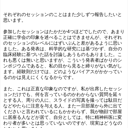
それぞれのセッションのことはまた少しずつ報告したいと
思います。
参加したセッションはたかだか4つほどでしたので、あまり
正確に学会の印象を述べることはできませんが、それぞれ
のセッションのレベルにはずいぶんと差があるように思い
ました。ある発表は、科学的な研究には基づかず、自分の
臨床経験に基づいた話を討論しあうものもありました。こ
れも悪くは無いと思いますが、こういう発表者ばかりのシ
ンポジウムであると、私の目から見ると締りがない気がし
ます。経験則だけでは、どのようなバイアスがかかってい
るのかは見えにくくなるからです。
また、これは正直な印象なのですが、私が出席したセッシ
ョンだけでも、何を言っているのかわからない質問を延々
とする人、周りの人に、スライドの写真を撮っては駄目だ
などやたらに注意を与える人、また一旦部屋から外に出て
くださいと言われているにもかかわらず、我が物顔で部屋
に居座る人などが居て、自分としては、特に精神科医に変
わり者が多いとは思っていないのですが、現実はどうなの