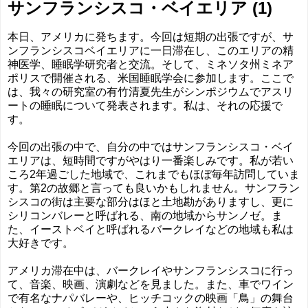
サンフランシスコ・ベイエリア (1)
本日、アメリカに発ちます。今回は短期の出張ですが、サ
ンフランシスコベイエリアに一日滞在し、このエリアの精
神医学、睡眠学研究者と交流。そして、ミネソタ州ミネア
ポリスで開催される、米国睡眠学会に参加します。ここで
は、我々の研究室の有竹清夏先生がシンポジウムでアスリ
ートの睡眠について発表されます。私は、それの応援で
す。
今回の出張の中で、自分の中ではサンフランシスコ・ベイ
エリアは、短時間ですがやはり一番楽しみです。私が若い
ころ2年過ごした地域で、これまでもほぼ毎年訪問していま
す。第2の故郷と言っても良いかもしれません。サンフラン
シスコの街は主要な部分はほと土地勘がありますし、更に
シリコンバレーと呼ばれる、南の地域からサンノゼ。ま
た、イーストベイと呼ばれるバークレイなどの地域も私は
大好きです。
アメリカ滞在中は、バークレイやサンフランシスコに行っ
て、音楽、映画、演劇などを見ました。また、車でワイン
で有名なナパバレーや、ヒッチコックの映画「鳥」の舞台