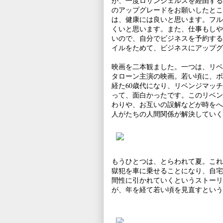
が、一度ロサンジェルスを経由する
のアップグレードをお願いしたとこ
は、健康には良いと思います。フル
くいと思います。また、仕事もしや
いので、自分でビジネスを予約する
イルをためて、ビジネスにアップグ
映画を二本観ました。一つは、リベ
タローン主演の映画。若い頃に、ボ
経た60歳代になり、リベンジマッ
って、面白かったです。このリベン
わりや、お互いの誤解などが時をへ
人がたちの人間関係が解決していく
もうひとつは、とらわれて夏。これ
獄犯を車に乗せることになり、自宅
間性に引かれていくというストーリ
が、年を経て若い頃を見直すという