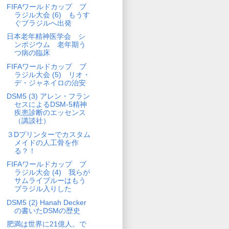
FIFAワールドカップ ブ
ラジル大会 (6) もうす
ぐブラジルへ出発
日本老年精神医学会 シ
ンポジウム 老年期う
つ病の臨床
FIFAワールドカップ ブ
ラジル大会 (5) リオ・
デ・ジャネイロの治安
DSM5 (3) アレン・フラン
セスによるDSM-5精神
疾患診断のエッセンス
（講談社）
３Dプリンターでカスタム
メイドの人工骨を作
る？！
FIFAワールドカップ ブ
ラジル大会 (4) 我らが
サムライブルーはもう
ブラジル入りした
DSM5 (2) Hanah Decker
の書いたDSMの歴史
肥満は世界に21億人。で