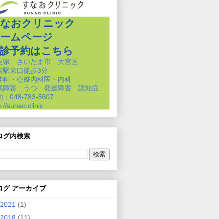
なおクリニック
ームページ
診予約はこちら
玉県 さいたま市 大宮区
宮駅東口徒歩3分
神科・心療内科医・内科
眠障害 うつ 発達障害 認知症
：048-783-5607
p://sunao.clinic
ログ内検索
ログ アーカイブ
2021
(1)
2018
(11)