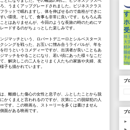
ことになりました。その確認の時に、ビジネスクラスへ
ろ、うまくアップグレードされました。ビジネスクラス
フラットで眠れますし、体を伸ばせるので血栓ができに
す
すい環境。そして、食事も非常に良いです。もちろん高
ホ
ことはありませんが、今回のような長旅の時のためにマ
レードするのがちょっとした楽しみです。
受
埼
ンジマッチという、ロバートデニーロとシルベスタース
大
クシングを戦った、お互いに憎み合うライバルが、年を
精
チを行うというコメディーですが、出演者が良いこともあ
睡
ジマッチをやることになり、若い頃にあった様々なこだ
予約
て、解決しこの二人をとりまく人たちの家族や夫婦、友
htt
様子も描かれています。
ブ
は、離婚した傷心の女性と息子が、ふとしたことから脱
にかくまえと言われるのですが、次第にこの脱獄犯の人
ーです。この映画も、ストーリーを多くは書けません
側面がある映画です。
ブ
►
►