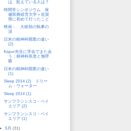
は、飢えている人は？
時間学シンポジウム 保
健医療経営大学＋佐賀
県に初めて行ったこと
映画： 大統領の執事の
涙
日米の精神科開業の違い
(2)
Kapur先生に学会でまた会
う：精神科疾患と無呼
吸
日米の精神科開業の違い
(1)
Sleep 2014 (2) ドリー
ム・ウォーター
Sleep 2014 (1)
サンフランシスコ・ベイ
エリア (2)
サンフランシスコ・ベイ
エリア (1)
►
5月
(31)