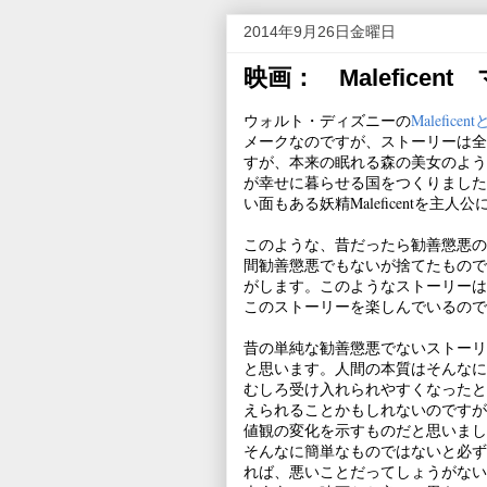
2014年9月26日金曜日
映画： Maleficen
ウォルト・ディズニーの
Malefice
メークなのですが、ストーリーは全
すが、本来の眠れる森の美女のよう
が幸せに暮らせる国をつくりました
い面もある妖精Maleficentを主
このような、昔だったら勧善懲悪の
間勧善懲悪でもないが捨てたもので
がします。このようなストーリーは
このストーリーを楽しんでいるので
昔の単純な勧善懲悪でないストーリ
と思います。人間の本質はそんなに
むしろ受け入れられやすくなったと
えられることかもしれないのですが
値観の変化を示すものだと思いまし
そんなに簡単なものではないと必ず
れば、悪いことだってしょうがない