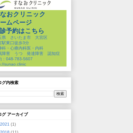
なおクリニック
ームページ
診予約はこちら
玉県 さいたま市 大宮区
宮駅東口徒歩3分
神科・心療内科医・内科
眠障害 うつ 発達障害 認知症
：048-783-5607
p://sunao.clinic
ログ内検索
ログ アーカイブ
2021
(1)
2018
(11)