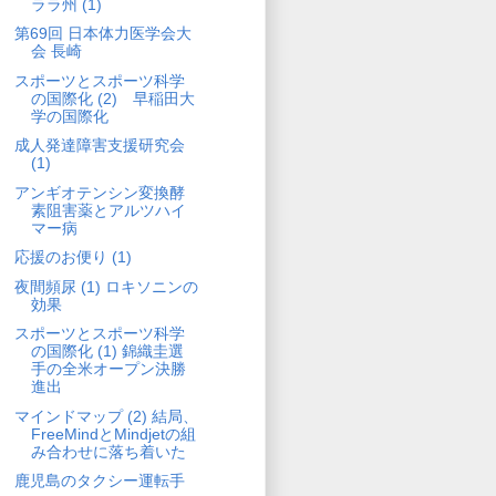
ララ州 (1)
第69回 日本体力医学会大
会 長崎
スポーツとスポーツ科学
の国際化 (2) 早稲田大
学の国際化
成人発達障害支援研究会
(1)
アンギオテンシン変換酵
素阻害薬とアルツハイ
マー病
応援のお便り (1)
夜間頻尿 (1) ロキソニンの
効果
スポーツとスポーツ科学
の国際化 (1) 錦織圭選
手の全米オープン決勝
進出
マインドマップ (2) 結局、
FreeMindとMindjetの組
み合わせに落ち着いた
鹿児島のタクシー運転手