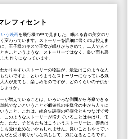
t マレフィセント
ntという映画
を飛行機の中で見ました。眠れる森の美女のリ
く変わっています。ストーリーを詳細に書くのは控えま
に、王子様のキスで王女が眠りからさめて、二人で人々
とさ…というような、ストーリーではなく、良い面も悪
人公にした作りになっています。
わかりやすいストーリーの物語が、最近はこのような人
もないですよ、というようなストーリーになっている気
大人が見ても、楽しめるのですが、どのくらいの子供が
しょうか。
ーが増えていることは、いろいろな側面から考察できる
単純でないということが価値観の多様化の中から人々に
いうこと。これは、統合失調症の軽症化ともつなげて考
、このようなストーリーが増えていることはやはり、価
た。ただ、子どもたちはこういうストーリーは、善悪は
しも受け止めないかもしれません。良いこともやってい
んだと受け取りがちな気もして、気になるところです。