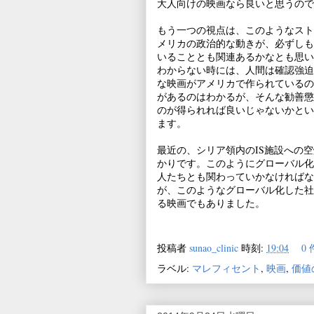
大人向けの映画なら良いと思うので
もう一つの視点は、このようなスト
メリカの政治的な動きが、必ずしも
いることとも関連あるかなとも思い
わからない時には、人間は確認強迫
な映画がアメリカで作られているの
があるのはわかるが、そんな勧善懲
のが得られれば良いじゃないかとい
ます。
最近の、シリア領内のIS施設への
かりです。このようにグローバル化
人たちとも関わっていかなければな
が、このようなグローバル化した社
る映画でもありました。
投稿者
sunao_clinic
時刻:
19:04
0
ラベル:
マレフィセント
,
映画
,
価値