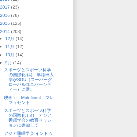
2017
(23)
2016
(78)
2015
(125)
2014
(208)
►
12月
(14)
►
11月
(12)
►
10月
(14)
▼
9月
(14)
スポーツとスポーツ科学
の国際化 (4) 早稲田大
学がSGU（スーパーグ
ローバルユニバーシテ
ィー）に選...
映画： Maleficent マレ
フィセント
スポーツとスポーツ科学
の国際化 (３) アジア
睡眠学会の教育セッシ
ョンに参加して
アジア睡眠学会 インド ケ