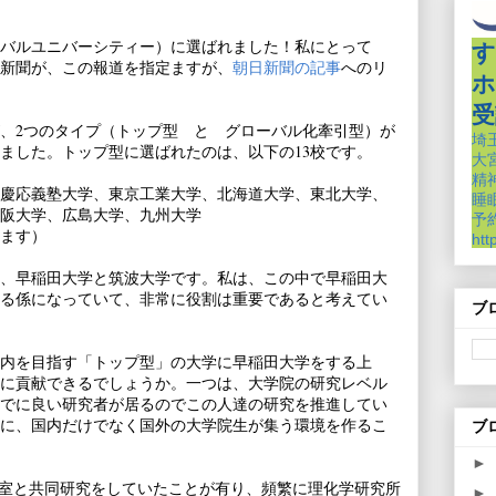
ーバルユニバーシティー）に選ばれました！私にとって
す
新聞が、この報道を指定ますが、
朝日新聞の記事
へのリ
ホ
受
すが、2つのタイプ（トップ型 と グローバル化牽引型）が
埼
ました。トップ型に選ばれたのは、以下の13校です。
大
精
慶応義塾大学、東京工業大学、北海道大学、東北大学、
睡
阪大学、広島大学、九州大学
予約
ます）
htt
、早稲田大学と筑波大学です。私は、この中で早稲田大
る係になっていて、非常に役割は重要であると考えてい
ブ
内を目指す「トップ型」の大学に早稲田大学をする上
に貢献できるでしょうか。一つは、大学院の研究レベル
でに良い研究者が居るのでこの人達の研究を推進してい
に、国内だけでなく国外の大学院生が集う環境を作るこ
ブ
►
究室と共同研究をしていたことが有り、頻繁に理化学研究所
►