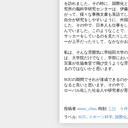
を訪れました。その時に、国際化と
究所の脳科学研究センターは、伊藤
がって、様々な事務文書も英語でし
自分が研究をしやすいように、外国
した。その中で、日本人も仕事をし
んでいました。このようなことで、
サッカーをしているのを見たりした
ーが上手だったりして、なかなかお
私は、そんな雰囲気に早稲田大学の
は、大学院だけでなく、学部におい
言葉が生協食堂で飛び交うような雰
るのではないかと思います。
SGUの期間でそれが達成できるの
なると良いと思います。その中で、
ローバル化した社会人や研究者が育
投稿者
sunao_clinic
時刻:
7:33
0 
ラベル:
SGU
,
スポーツ科学
,
国際化