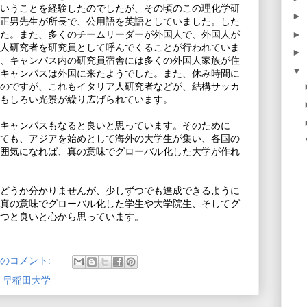
いうことを経験したのでしたが、その頃のこの理化学研
►
正男先生が所長で、公用語を英語としていました。した
た。また、多くのチームリーダーが外国人で、外国人が
►
人研究者を研究員として呼んでくることが行われていま
►
、キャンパス内の研究員宿舎には多くの外国人家族が住
▼
キャンパスは外国に来たようでした。また、休み時間に
のですが、これもイタリア人研究者などが、結構サッカ
もしろい光景が繰り広げられています。
キャンパスもなると良いと思っています。そのために
ても、アジアを始めとして海外の大学生が集い、各国の
囲気になれば、真の意味でグローバル化した大学が作れ
かどうか分かりませんが、少しずつでも達成できるように
真の意味でグローバル化した学生や大学院生、そしてグ
つと良いと心から思っています。
件のコメント:
,
早稲田大学