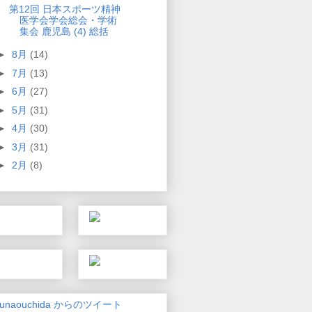
第12回 日本スポーツ精神
医学会学会総会・学術
集会 鹿児島 (4) 総括
►
8月
(14)
►
7月
(13)
►
6月
(27)
►
5月
(31)
►
4月
(30)
►
3月
(31)
►
2月
(8)
unaouchida からのツイート