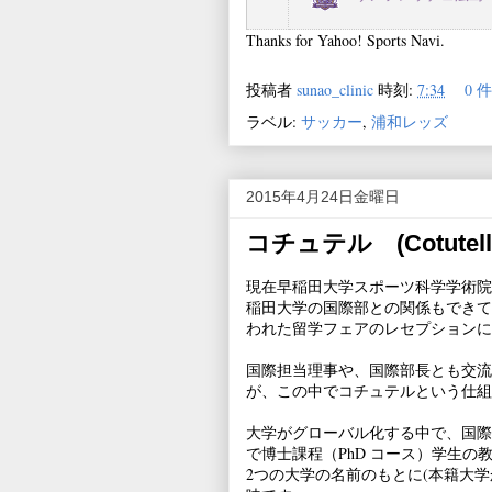
Thanks for Yahoo! Sports Navi.
投稿者
sunao_clinic
時刻:
7:34
0 
ラベル:
サッカー
,
浦和レッズ
2015年4月24日金曜日
コチュテル (Cotutell
現在早稲田大学スポーツ科学学術院
稲田大学の国際部との関係もできて
われた留学フェアのレセプションに
国際担当理事や、国際部長とも交流
が、この中でコチュテルという仕組
大学がグローバル化する中で、国際
で博士課程（PhD コース）学生
2つの大学の名前のもとに(本籍大