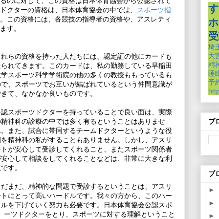
るのに対して、この資格は日本体育協会から公認されて
す
ドクターの資格は、日本体育協会の中では、
スポーツ指
。この資格には、各競技の指導者の資格や、アスレティ
ホ
ます。
受
埼
これらの資格を持った人たちには、認定証の他にカードも
大
送られてきます。このカードは、私の勤務している早稲田
精
睡
大学スポーツ科学学術院の他の多くの教授ももっているも
予約
ので、スポーツでお互いが結ばれているという仲間意識が
htt
できて、なかなか良いものです。
公認スポーツドクターを持っていることで良い面は、実際
の精神科の診療の中では多く有るということはありませ
ブ
ん。また、試合に帯同するチームドクターというような役
割を精神科の私がすることもありません。しかし、アスリ
ートが安心して受診してくれること、またスポーツ関係者
が安心して相談をしてくれることなどは、非常に大きな利
点です。
ブ
まだまだ、精神的な問題で受診するということは、アスリ
►
ートにとって高いハードルです。我々の方から、このハー
►
ドルを下げていく努力も必要です。日本体育協会公認スポ
ーツドクターをとり、スポーツに対する理解ということ
►