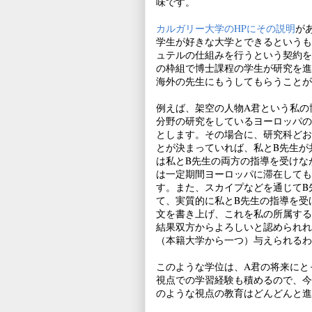
味です。
カルガリー大学のHPにその説明
が
学生が好きな大学とできるというも
ュテルの仕組みを行うという契約を
の枠組で博士課程の学生が研究を進
海外の先生にもうしてもらうことが
例えば、架空の人物A君という私の
分野の研究をしているヨーロッパの
とします。その場合に、研究科どお
とが決まっていれば、私とB先生が
は私とB先生の両方の指導を受けな
は一定期間ヨーロッパに滞在しても
す。また、スカイプなどを通じてB
て、実質的に私とB先生の指導を受
文を書き上げ、これを私の所属する
結果双方からよろしいと認められれ
（本籍大学から一つ）与えられるわ
このような学位は、A君の将来にと
視点での学習経験も積めるので、今
のような視点の教育はどんどんと進