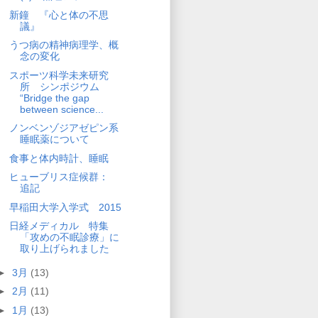
新鐘 『心と体の不思
議』
うつ病の精神病理学、概
念の変化
スポーツ科学未来研究
所 シンポジウム
“Bridge the gap
between science...
ノンベンゾジアゼピン系
睡眠薬について
食事と体内時計、睡眠
ヒューブリス症候群：
追記
早稲田大学入学式 2015
日経メディカル 特集
「攻めの不眠診療」に
取り上げられました
►
3月
(13)
►
2月
(11)
►
1月
(13)