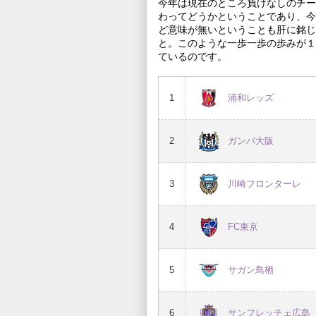
今年は現在のところ負けなしのチー
わってどうかということであり、今
ど意味が無いということも肝に銘じ
と。このような一歩一歩の歩みが１
ているのです。
1
浦和レッズ
2
ガンバ大阪
3
川崎フロンターレ
4
FC東京
5
サガン鳥栖
6
サンフレッチェ広島