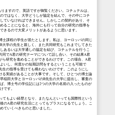
ありますので、英語ですが御覧ください。コチュテルは、
のではなく、大学どうしが協定を結んで、その中にコチ
していなければできません。しかしこの契約があり、そ
めることになると、海外にも行って自分の研究の指導を
できるので大変メリットがあるように思います。
博士課程の学生が居たとします。私は、ヨーロッパの同じ
B大学の先生と親しく、また共同研究もこれまでしてきた
しあるいは大学通しの協定を結び、コチュテルを行うこ
共同でA君の研究テーマについて話し合い、その結果A君
がら研究を進めることができるわけです。この場合、A君
よいし、何度かの短期訪問をするということも可能で
先生の指導を受けても構わないわけです。このようにし
ける実績があることが大事です。そして、ひとつの博士論
早稲田大学とヨーロッパのB先生の大学に提出し、審査の
ば、博士号の学位記には2つの大学の名前の入ったものが
けです。
ってもよい経歴となり、またなんといっても国際性という
後のA君の研究生活にとってもプラスになるでしょう。こ
めていくべきものと思いました。