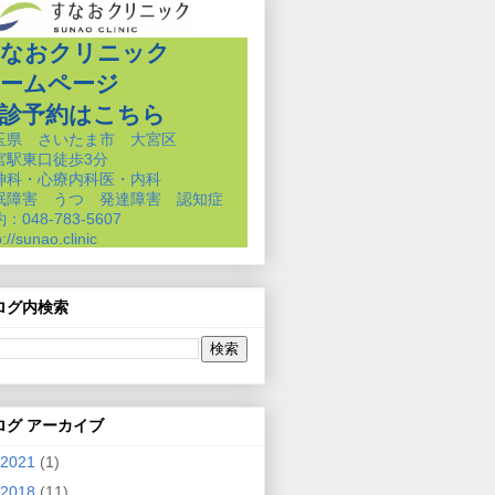
なおクリニック
ームページ
診予約はこちら
玉県 さいたま市 大宮区
宮駅東口徒歩3分
神科・心療内科医・内科
眠障害 うつ 発達障害 認知症
：048-783-5607
p://sunao.clinic
ログ内検索
ログ アーカイブ
2021
(1)
2018
(11)