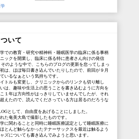
医学
について
学での教育・研究や精神科・睡眠医学の臨床に係る事柄
ニックを開業し、臨床に係る特に患者さん向けの発信
。そのような中で、こちらのブログの更新を怠ってしまっ
初は、ほぼ毎日書き込んでいたりしたので、前回が９月
ているなぁという気持ちです。
イトルも変更し、クリニックからのリンクも切り離し
いは、趣味や生活上の思うことを書き込むように方向を
こ１年は方向性がはっきりしていませんでしたが、それ
超えたので、読んでくださっている方は居るのだろうな
LOGとして、自由度をあげることにしました。
訪れた奄美大島で撮影したものです。
学に関わることと同時に睡眠医療認定として睡眠医療に
ほとんど触らなかったテナーサックスを最近は触るよう
ャズについても書き込んでみようと思います。