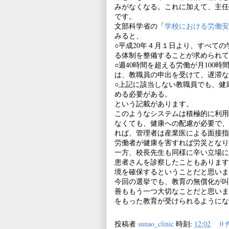
みがなくなる。これに加えて、主任
です。
文部科学省の「
学校における労働安
みると、
○平成20年４月１日より、すべて
る体制を整備することが求められて
○週40時間を超える労働が月100
は、教職員の申出を受けて、遅滞な
○上記に該当しない教職員でも、健
める必要がある。
という記載があります。
このようなシステムは積極的に利用
なくても、健康への配慮が必要で、
れば、管理者は産業医による面接指
労働者が健康を害すれば労災となり
一方、校長先生も同様に辛い立場に
患者さんを診察したこともあります
境を確保するということだと思いま
今回の選挙でも、教育の無償化が叫
善ももう一つ大切なことだと思いま
をもった教育が受けられるようにな
投稿者
sunao_clinic
時刻:
12:02
0