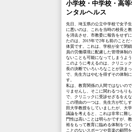
小学校・中学校・高等
ンタルヘルス
先日、埼玉県の公立中学校で女子生
に悪いのは、これを当時の校長と教
を消去させ、市教委に報告をせずに
たのは、2015年で2年も前のこ
体質です。これは、学校が全て閉鎖
員の労働環境に配慮した管理体制の
ないことも可能になってしまうよう
このように考えるのは、クリニック
長の決断でいろいろなことが決まっ
で、先生方はやむを得ずその体制に
す。
私は、教育関係の人間ではないので
りませんし、そこに関わるつもりも
で、クリニックに受診せざるをえな
この理由の一つは、先生方が忙しす
田大学教授をしていましたが、大学
議論を考えると、これは非常に難し
門性は高いことは明らかですが、教
裕をもって教育に臨める体制をつく
ことのないスポーツや音楽の顧問を