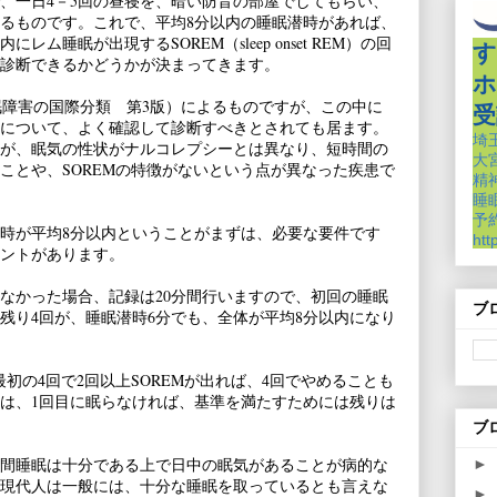
、一日4－5回の昼寝を、暗い防音の部屋でしてもらい、
るものです。これで、平均8分以内の睡眠潜時があれば、
ム睡眠が出現するSOREM（sleep onset REM）の回
す
診断できるかどうかが決まってきます。
ホ
睡眠障害の国際分類 第3版）によるものですが、この中に
受
について、よく確認して診断すべきとされても居ます。
埼
が、眠気の性状がナルコレプシーとは異なり、短時間の
大
ことや、SOREMの特徴がないという点が異なった疾患で
精
睡
予約
時が平均8分以内ということがまずは、必要な要件です
htt
ントがあります。
なかった場合、記録は20分間行いますので、初回の睡眠
ブ
、残り4回が、睡眠潜時6分でも、全体が平均8分以内になり
最初の4回で2回以上SOREMが出れば、4回でやめることも
は、1回目に眠らなければ、基準を満たすためには残りは
。
ブ
間睡眠は十分である上で日中の眠気があることが病的な
►
現代人は一般には、十分な睡眠を取っているとも言えな
►