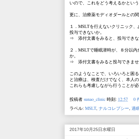
いので、これをどう考えるかという
更に、治療薬モディオダールとの関
１．MSLTを行えないクリニック
投与できないか。
⇒ 添付文書をみると、投与できな
２．MSLTで睡眠潜時が、８分以内
か。
⇒ 添付文書をみると投与できませ
このようなことで、いろいろと困る
と治療は、検査だけでなく、本人の
これらも考慮しながら行うことが必
投稿者
sunao_clinic
時刻:
12:57
0
ラベル:
MSLT
,
ナルコレプシー
,
過
2017年10月25日水曜日