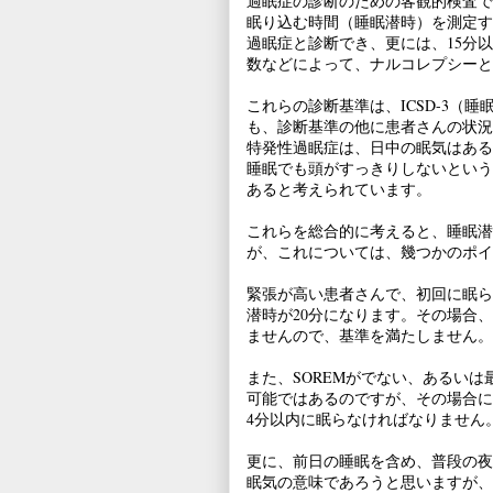
過眠症の診断のための客観的検査で
眠り込む時間（睡眠潜時）を測定す
過眠症と診断でき、更には、15分以内にレ
数などによって、ナルコレプシーと
これらの診断基準は、ICSD-3（
も、診断基準の他に患者さんの状況
特発性過眠症は、日中の眠気はある
睡眠でも頭がすっきりしないという
あると考えられています。
これらを総合的に考えると、睡眠潜
が、これについては、幾つかのポイ
緊張が高い患者さんで、初回に眠ら
潜時が20分になります。その場合
ませんので、基準を満たしません。
また、SOREMがでない、あるいは
可能ではあるのですが、その場合に
4分以内に眠らなければなりません
更に、前日の睡眠を含め、普段の夜
眠気の意味であろうと思いますが、