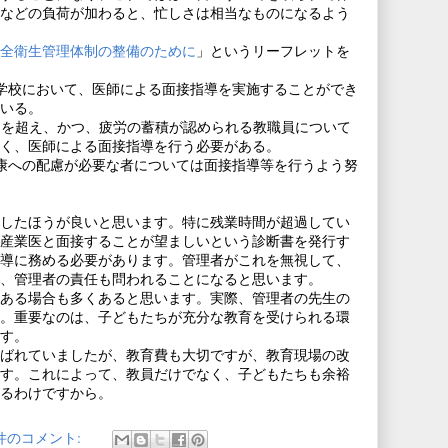
などの負荷が加わると、忙しさは相当なものになるよう
全衛生管理体制の整備のために
」というリーフレットを
の学校において、医師による面接指導を実施することができ
いる。
時間を超え、かつ、疲労の蓄積が認められる教職員について
く、医師による面接指導を行う必要がある。
康への配慮が必要な者については面接指導等を行うよう努
したほうが良いと思います。特に残業時間が超過してい
産業医と面接することが望ましいという診断書を発行す
導に務める必要があります。管理者がこれを無視して、
、管理者の責任も問われることになると思います。
ある場合も多くあると思います。実際、管理者の先生の
。重要なのは、子どもたちが充分な教育を受けられる環
す。
ばれていましたが、教育費も大切ですが、教育現場の改
す。これによって、教員だけでなく、子どもたちも余裕
るわけですから。
 件のコメント: