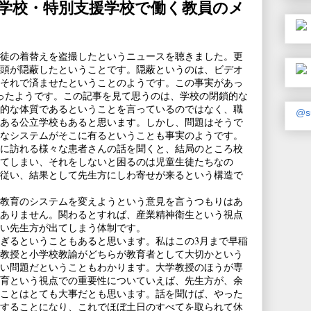
学校・特別支援学校で働く教員のメ
徒の着替えを盗撮したというニュースを聴きました。更
頭が隠蔽したということです。隠蔽というのは、ビデオ
それで済ませたということのようです。この事実があっ
とだったようです。この記事を見て思うのは、学校の閉鎖的な
的な体質であるということを言っているのではなく、職
@s
ある公立学校もあると思います。しかし、問題はそうで
なシステムがそこに有るということも事実のようです。
に訪れる様々な患者さんの話を聞くと、結局のところ校
てしまい、それをしないと困るのは児童生徒たちなの
従い、結果として先生方にしわ寄せが来るという構造で
教育のシステムを変えようという意見を言うつもりはあ
ありません。関わるとすれば、産業精神衛生という視点
い先生方が出てしまう体制です。
ぎるということもあると思います。私はこの3月まで早稲
教授と小学校教諭がどちらが教育者として大切かという
い問題だということもわかります。大学教授のほうが専
育という視点での重要性についていえば、先生方が、余
ことはとても大事だとも思います。話を聞けば、やった
することになり、これでほぼ土日のすべてを取られて休