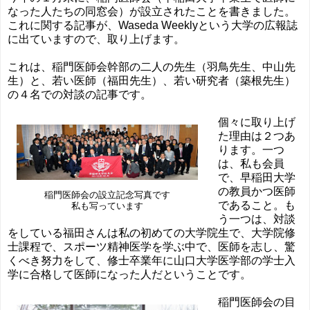
なった人たちの同窓会）が設立されたことを書きました。
これに関する記事が、Waseda Weeklyという大学の広報誌
に出ていますので、取り上げます。
これは、稲門医師会幹部の二人の先生（羽鳥先生、中山先
生）と、若い医師（福田先生）、若い研究者（築根先生）
の４名での対談の記事です。
個々に取り上げ
た理由は２つあ
ります。一つ
は、私も会員
で、早稲田大学
の教員かつ医師
稲門医師会の設立記念写真です
であること。も
私も写っています
う一つは、対談
をしている福田さんは私の初めての大学院生で、大学院修
士課程で、スポーツ精神医学を学ぶ中で、医師を志し、驚
くべき努力をして、修士卒業年に山口大学医学部の学士入
学に合格して医師になった人だということです。
稲門医師会の目