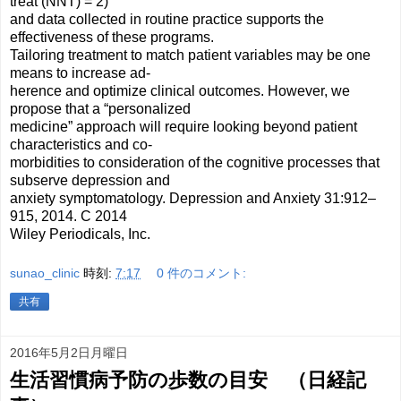
treat (NNT) = 2)
and data collected in routine practice supports the
effectiveness of these programs.
Tailoring treatment to match patient variables may be one
means to increase ad-
herence and optimize clinical outcomes. However, we
propose that a “personalized
medicine” approach will require looking beyond patient
characteristics and co-
morbidities to consideration of the cognitive processes that
subserve depression and
anxiety symptomatology. Depression and Anxiety 31:912–
915, 2014. C 2014
Wiley Periodicals, Inc.
sunao_clinic
時刻:
7:17
0 件のコメント:
共有
2016年5月2日月曜日
生活習慣病予防の歩数の目安 （日経記