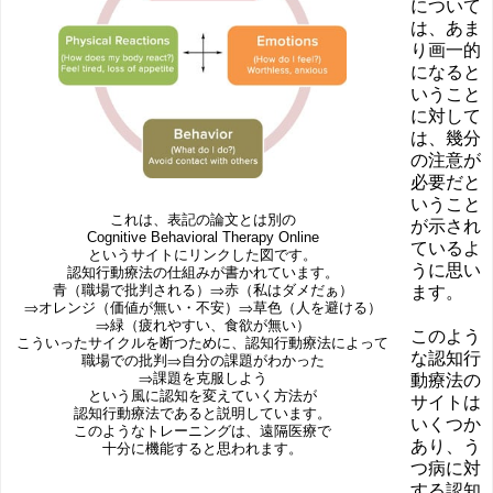
について
は、あま
り画一的
になると
いうこと
に対して
は、幾分
の注意が
必要だと
いうこと
これは、表記の論文とは別の
が示され
Cognitive Behavioral Therapy Online
ているよ
というサイトにリンクした図です。
うに思い
認知行動療法の仕組みが書かれています。
青（職場で批判される）⇒赤（私はダメだぁ）
ます。
⇒オレンジ（価値が無い・不安）⇒草色（人を避ける）
⇒緑（疲れやすい、食欲が無い）
このよう
こういったサイクルを断つために、認知行動療法によって
な認知行
職場での批判⇒自分の課題がわかった
⇒課題を克服しよう
動療法の
という風に認知を変えていく方法が
サイトは
認知行動療法であると説明しています。
いくつか
このようなトレーニングは、遠隔医療で
あり、う
十分に機能すると思われます。
つ病に対
する認知