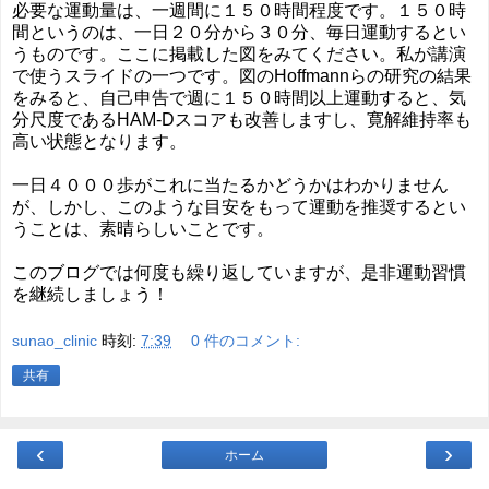
必要な運動量は、一週間に１５０時間程度です。１５０時
間というのは、一日２０分から３０分、毎日運動するとい
うものです。ここに掲載した図をみてください。私が講演
で使うスライドの一つです。図のHoffmannらの研究の結果
をみると、自己申告で週に１５０時間以上運動すると、気
分尺度であるHAM-Dスコアも改善しますし、寛解維持率も
高い状態となります。
一日４０００歩がこれに当たるかどうかはわかりません
が、しかし、このような目安をもって運動を推奨するとい
うことは、素晴らしいことです。
このブログでは何度も繰り返していますが、是非運動習慣
を継続しましょう！
sunao_clinic
時刻:
7:39
0 件のコメント:
共有
‹
›
ホーム