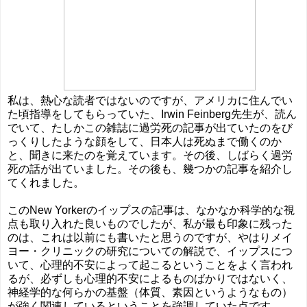
私は、熱心な読者ではないのですが、アメリカに住んでい
た頃指導をしてもらっていた、Irwin Feinberg先生が、読ん
でいて、たしかこの雑誌に過労死の記事が出ていたのをび
っくりしたような顔をして、日本人は死ぬまで働くのか
と、聞きに来たのを覚えています。その後、しばらく過労
死の話が出ていました。その後も、幾つかの記事を紹介し
てくれました。
このNew Yorkerのイップスの記事は、なかなか科学的な視
点も取り入れた良いものでしたが、私が最も印象に残った
のは、これは以前にも書いたと思うのですが、やはりメイ
ヨー・クリニックの研究についての解説で、イップスにつ
いて、心理的不安によって起こるということをよく言われ
るが、必ずしも心理的不安によるものばかりではないく、
神経学的な何らかの基盤（体質、素因というようなもの）
が強く関連しているということを強調していた点です。