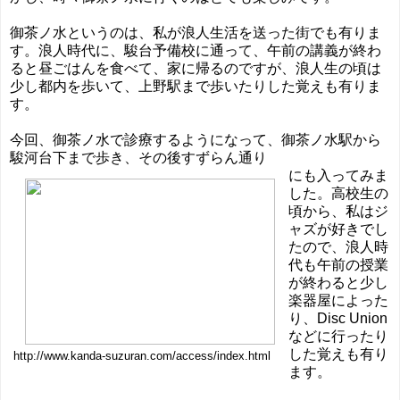
御茶ノ水というのは、私が浪人生活を送った街でも有りま
す。浪人時代に、駿台予備校に通って、午前の講義が終わ
ると昼ごはんを食べて、家に帰るのですが、浪人生の頃は
少し都内を歩いて、上野駅まで歩いたりした覚えも有りま
す。
今回、御茶ノ水で診療するようになって、御茶ノ水駅から
駿河台下まで歩き、その後すずらん通り
にも入ってみま
した。高校生の
頃から、私はジ
ャズが好きでし
たので、浪人時
代も午前の授業
が終わると少し
楽器屋によった
り、Disc Union
などに行ったり
した覚えも有り
http://www.kanda-suzuran.com/access/index.html
ます。