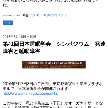
り今も若いころを思い起こさせる、思い出深い界隈です
ね。
sunao_clinic
時刻:
15:01
0 件のコメント:
共有
2016年5月18日水曜日
第41回日本睡眠学会 シンポジウム 発達
障害と睡眠障害
2016年7月7日8日の二日間、東京都新宿区の京王プラザホ
テルで、日本睡眠学会が開催されます。
http://www.c-linkage.co.jp/jssr41/
この学会で、私と中島先生（下記）がオーガナイザーとな
って、発達障害と睡眠障害というシンポジウムを行いま