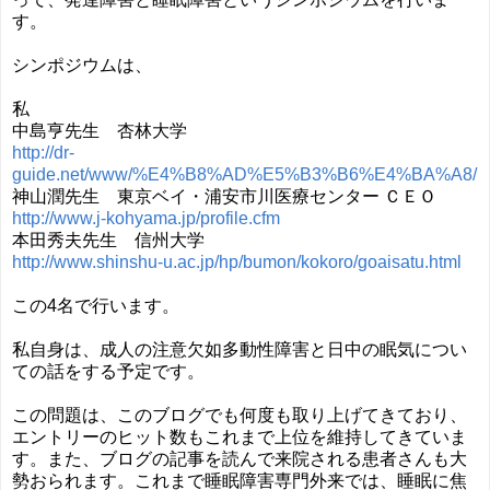
す。
シンポジウムは、
私
中島亨先生 杏林大学
http://dr-
guide.net/www/%E4%B8%AD%E5%B3%B6%E4%BA%A8/
神山潤先生 東京ベイ・浦安市川医療センター ＣＥＯ
http://www.j-kohyama.jp/profile.cfm
本田秀夫先生 信州大学
http://www.shinshu-u.ac.jp/hp/bumon/kokoro/goaisatu.html
この4名で行います。
私自身は、成人の注意欠如多動性障害と日中の眠気につい
ての話をする予定です。
この問題は、このブログでも何度も取り上げてきており、
エントリーのヒット数もこれまで上位を維持してきていま
す。また、ブログの記事を読んで来院される患者さんも大
勢おられます。これまで睡眠障害専門外来では、睡眠に焦