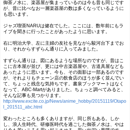
御茶ノ水に、楽器屋が集まっているのは今も昔も同じです
が、昔に比べなお一層楽器屋の数は多くなっているように
も思います。
ジャズ喫茶NARUは健在でした。ここには、数年前にもラ
イブを聞きに行ったことがあったように思います。
右に明治大学、左に主婦の友社を見ながら駿河台下までお
り、それからすずらん通りに入ってみました。
すずらん通りは、図にあるような場所なのですが、昔はこ
こに古本屋が並び、更には中古楽器屋や、古道具屋なども
あったように思います。今も、その面影は一部あるのです
が、それよりもチェーン店の飲食店のほうが多く並んでい
て、ちょっと残念な気持ちです。書泉ブックマートはなく
なって、ABC-Martがありました。ちょっと調べてみると、
そんな記事も見つかります。
http://www.excite.co.jp/News/anime_hobby/20151119/Otapo
l_201511_abc.html
変わったところも多くありますが、同じ所もある。しか
し、浪人生時代、研修医時代を過ごした御茶ノ水は、やは