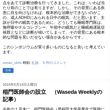
点をあてて診断治療を行ってきました。これは、いわば当
たり前のことでは有りますが、しかし、その背景にある疾
患に目を向けなければ、根本的な治療ができないのがこ
の、成人ADHDにみられる日中の眠気、だと思います。主
訴が日中の眠気であるために、どうしても睡眠専門医は、
無呼吸やナルコレプシー、午前中の眠気だと睡眠相遅延症
候群となどに診断が傾いてしまって、その背景にある根本
的な問題を見いだせない場合があるからです。
このシンポジウムが実り多いものになると良いと考えてい
ます。
sunao_clinic
時刻:
8:36
0 件のコメント:
共有
2016年5月14日土曜日
稲門医師会の設立 （Waseda Weeklyの
記事）
今年の１月末に、稲門医師会（早稲田大学卒業生で医師に