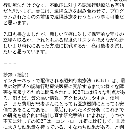
行動療法だけでなく、不眠症に対する認知行動療法も有効
だと思います。更には、遠隔医療を組み合わせて、プログ
ラムされたものの前後で遠隔診療を行うという事も可能だ
と思います。
先日も書きましたが、新しい医療に対して保守的な守りの
立場を取るか、それともある程度のリスクを抱えながら新
しいより時代にあった方法に挑戦するか、私は後者を試し
たいと思っています。
＝＝＝
抄録（拙訳）
インターネットで配信される認知行動療法（iCBT）は、最
良の対面式の認知行動療法医療に受診するまでの様々な障
害を克服するために開発された。iCBTには様々な利点があ
る。例えば、質の高い情報、アクセスのしやすさ、便利
さ、また費用が患者さんにとっても医療機関にとっても安
価であることである。 最近行われたメタ分析（これまで
の研究を総合的に統計し直す研究手法）によれば、うつや
不安に対してのiCBTは、コントロール群に比較して、非常
に大きな効果量を持っている、すなわち効果がある、と判