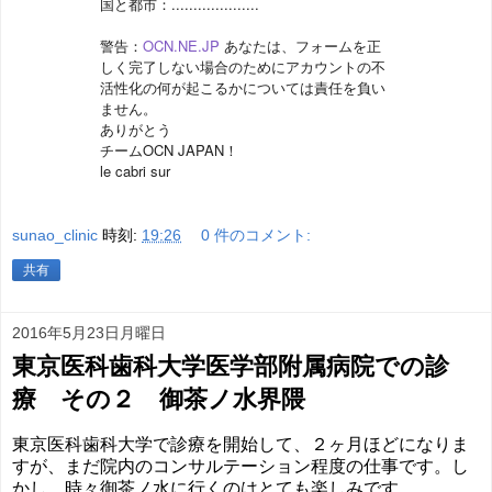
国と都市：....................
警告：
OCN.NE.JP
あなたは、フォームを正
しく完了しない場合のためにアカウントの
不
活性化の何が起こるかについては責任を負い
ません。
ありがとう
チームOCN JAPAN！
le cabri sur
sunao_clinic
時刻:
19:26
0 件のコメント:
共有
2016年5月23日月曜日
東京医科歯科大学医学部附属病院での診
療 その２ 御茶ノ水界隈
東京医科歯科大学で診療を開始して、２ヶ月ほどになりま
すが、まだ院内のコンサルテーション程度の仕事です。し
かし、時々御茶ノ水に行くのはとても楽しみです。