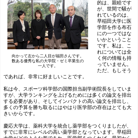
的は、親睦です
が、世間で騒が
れているのは、
早稲田大学に医
学部を作る布石
にの一つではな
いかということ
です。私は、こ
れについては全
向かって左から二人目が福田さんです。
く何の情報も持
私の
大学院・ゼミ卒業生の
数ある優秀な
っていません。
一人です。
ただ、もしそう
であれば、非常に好ましいことです。
私は今、スポーツ科学部の国際担当副学術院長をしていま
すが、大学ランキングを上げるためには多くの論文を排出
する必要があり、そしてインパクトの高い論文を排出し、
多くの予算を勝ち取るにはやはり医学部の存在はとても大
きいからです。
慶応大学は、薬科大学を統合し薬学部をつくりましたが、
すでに非常にレベルの高い薬学部となっています。早稲田