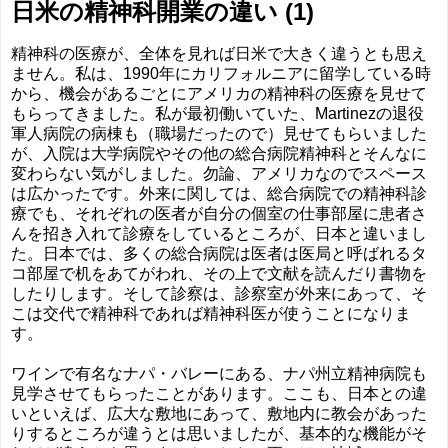
日米の精神科開業の違い (1)
精神科の医療が、全体を見れば日米で大きく違うとも思え
ません。私は、1990年にカリフォルニアに留学している時
から、機会があるごとにアメリカの精神科の医療を見せて
もらってきました。私が最初働いていた、Martinezの退役
軍人病院の病棟も（職場だったので）見せてもらいました
が、入院は大学病院やその他の総合病院精神科とそんなに
変わらない気がしました。勿論、アメリカなのでスペース
は広かったです。外来に関しては、総合病院での精神科診
療でも、それぞれの医者が自分の個室の仕事部屋に患者さ
んを招き入れて診療をしているところが、日本と違いまし
た。日本では、多くの総合病院は医者は医局と呼ばれるタ
コ部屋で机をあてがわれ、その上で文献を読んだり書物を
したりします。そして診察は、診察室が外来にあって、そ
こは交代で精神科であれば精神科医が使うことになりま
す。
ワインで有名なナパ・バレーにある、ナパ州立精神病院も
見学させてもらったことがあります。ここも、日本との違
いといえば、広大な敷地にあって、敷地内に教会があった
りするところが違うとは思いましたが、基本的な機能がそ