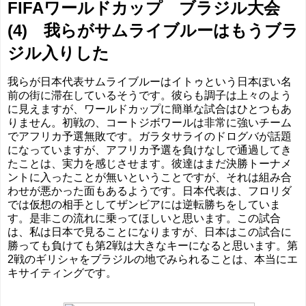
FIFAワールドカップ ブラジル大会
(4) 我らがサムライブルーはもうブラ
ジル入りした
我らが日本代表サムライブルーはイトゥという日本ぽい名
前の街に滞在しているそうです。彼らも調子は上々のよう
に見えますが、ワールドカップに簡単な試合はひとつもあ
りません。初戦の、コートジボワールは非常に強いチーム
でアフリカ予選無敗です。ガラタサライのドログバが話題
になっていますが、アフリカ予選を負けなしで通過してき
たことは、実力を感じさせます。彼達はまだ決勝トーナメ
ントに入ったことが無いということですが、それは組み合
わせが悪かった面もあるようです。日本代表は、フロリダ
では仮想の相手としてザンビアには逆転勝ちをしていま
す。是非この流れに乗ってほしいと思います。この試合
は、私は日本で見ることになりますが、日本はこの試合に
勝っても負けても第2戦は大きなキーになると思います。第
2戦のギリシャをブラジルの地でみられることは、本当にエ
キサイティングです。