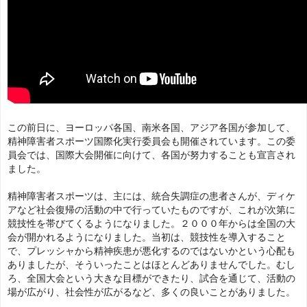
この前日に、ヨーロッパ各国、南米各国、アジア各国が参加して、
精神
障害者
スポーツ
国際化実行委員会も
開催されています。この委
員会では、国際大会開催に向けて、各国が努力することも宣言され
ました。
精神障害者スポーツは、主には、統合失調症の患者さんが、ディケ
アなど社会復帰の活動の中で行っていたものですが、これが次第に
競技性を帯びてくるようになりました。２０００年からは全国の大
会が開かれるようになりました。当初は、競技性を導入すること
で、プレッシャから精神疾患が悪化するのではないかという心配も
ありましたが、そういったことはほとんどありませんでした。むし
ろ、全国大会という大きな目標ができたり、試合を通じて、活動の
場が広がり、社会性が広がるなど、多くの良いことがありました。