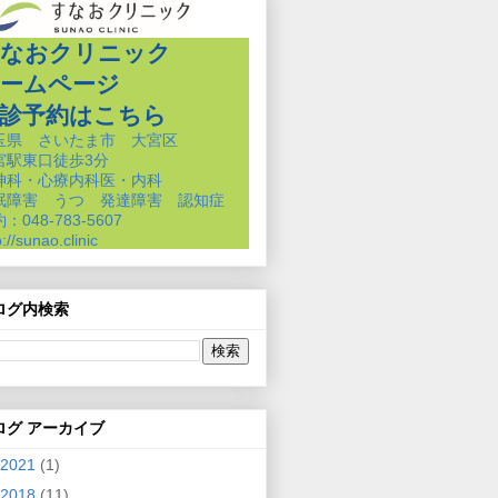
なおクリニック
ームページ
診予約はこちら
玉県 さいたま市 大宮区
宮駅東口徒歩3分
神科・心療内科医・内科
眠障害 うつ 発達障害 認知症
：048-783-5607
p://sunao.clinic
ログ内検索
ログ アーカイブ
2021
(1)
2018
(11)