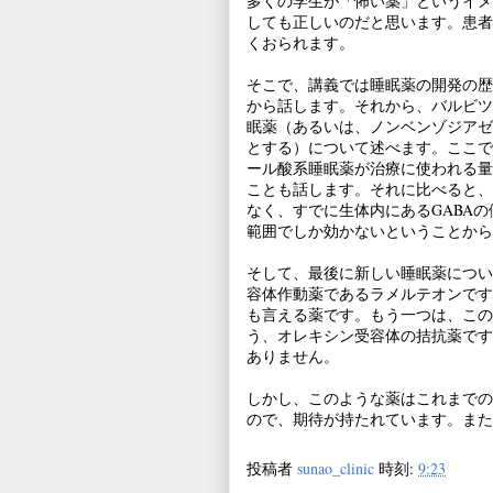
多くの学生が「怖い薬」というイメ
しても正しいのだと思います。患者
くおられます。
そこで、講義では睡眠薬の開発の歴
から話します。それから、バルビツ
眠薬（あるいは、ノンベンゾジアゼ
とする）について述べます。ここで
ール酸系睡眠薬が治療に使われる量
ことも話します。それに比べると、
なく、すでに生体内にあるGABA
範囲でしか効かないということから
そして、最後に新しい睡眠薬につい
容体作動薬であるラメルテオンです
も言える薬です。もう一つは、この
う、オレキシン受容体の拮抗薬です
ありません。
しかし、このような薬はこれまでの
ので、期待が持たれています。また
投稿者
sunao_clinic
時刻:
9:23