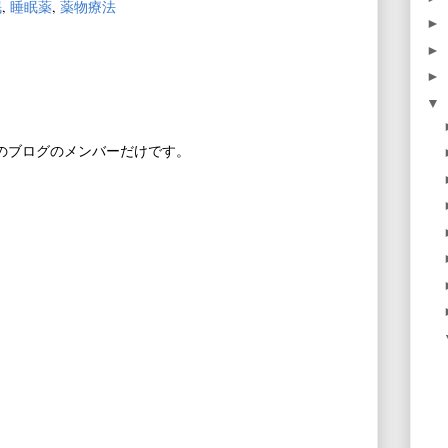
眠
,
睡眠薬
,
薬物療法
►
►
►
▼
このブログのメンバーだけです。