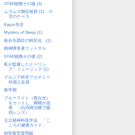
STAP細胞その後 (3)
ムズムズ脚症候群 (2) 小
児のケース
Kapur先生
Mystery of Sleep (1)
統合失調症の軽症化 (1)
精神障害者フットサル
STAP細胞その後 (2)
私が監修したヒーリン
グ・ミュージック (1)
グルジア科学アカデミー
外国人会員
新学期
ブルーライト（青白光）
をカットし、睡眠が改
善 （白内障治療で眼
内レンズ）
王立精神科医学会 「こ
ころの健康ガイド」
朝型夜型質問紙