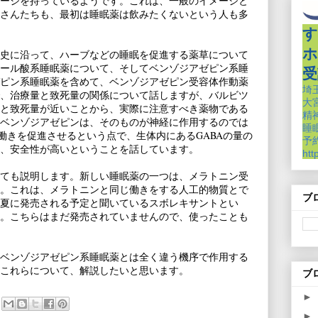
ージを持っているようです。これは、一般のイメージと
さんたちも、最初は睡眠薬は飲みたくないという人も多
す
ホ
史に沿って、ハーブなどの睡眠を促進する薬草について
ール酸系睡眠薬について、そしてベンゾジアゼピン系睡
受
ピン系睡眠薬を含めて、ベンゾジアゼピン受容体作動薬
埼
、治療量と致死量の関係について話しますが、バルビツ
大
と致死量が近いことから、実際に注意すべき薬物である
精
ベンゾジアゼピンは、そのものが神経に作用するのでは
睡
の働きを促進させるという点で、生体内にあるGABAの量の
予約
、安全性が高いということを話しています。
htt
ても説明します。新しい睡眠薬の一つは、メラトニン受
。これは、メラトニンと同じ働きをする人工的物質とで
ブ
夏に発売される予定と聞いているスボレキサントとい
。こちらはまだ発売されていませんので、使ったことも
ベンゾジアゼピン系睡眠薬とは全く違う機序で作用する
これらについて、解説したいと思います。
ブ
►
►