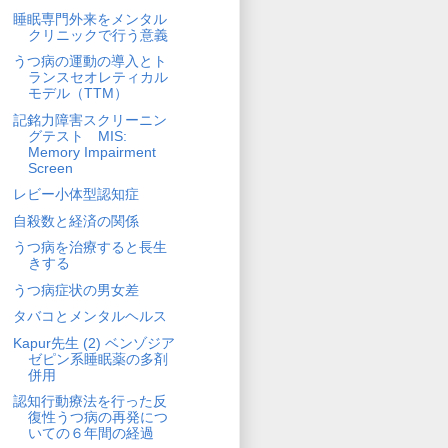
睡眠専門外来をメンタル
クリニックで行う意義
うつ病の運動の導入とト
ランスセオレティカル
モデル（TTM）
記銘力障害スクリーニン
グテスト MIS:
Memory Impairment
Screen
レビー小体型認知症
自殺数と経済の関係
うつ病を治療すると長生
きする
うつ病症状の男女差
タバコとメンタルヘルス
Kapur先生 (2) ベンゾジア
ゼピン系睡眠薬の多剤
併用
認知行動療法を行った反
復性うつ病の再発につ
いての６年間の経過