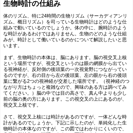
生物時計の仕組み
体のリズム、特に24時間の生物リズム（サーカディアンリ
ズム、概日リズム）を司っている生物時計はどのような仕
組みで動いているのでしょうか。体の中に、腕時計のよう
な時計があるわけではありません。生物のどのような仕組
みが、時計として働いているのかについて解説したいと思
います。
まず、生物時計の本体は、脳にあります。脳の視交叉上核
という場所ですが、視交叉というのは眼の網膜から出てい
る視神経が、反対側の後頭葉の一次視覚野につながってい
るのですが、右の目から左の後頭葉、左の眼から右の後頭
葉に繋がる2つの視神経が交差した場所です。（視神経のつ
ながり方はちょっと複雑なので、興味のある方は調べてみ
てください。）脳の中では目の高さで、真ん中よりも少し
前の脳の奥の方にあります。この視交叉の上にあるのが、
視交叉上核です。
さて、視交叉上核には時計があるのですが、一体どんな時
計があるのでしょうか。下記に示したのが、単純化した生
物時計の本体なのですが、この図ではわかりにくいので、