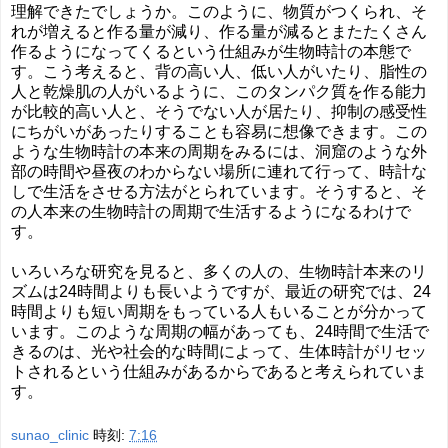
理解できたでしょうか。このように、物質がつくられ、そ
れが増えると作る量が減り、作る量が減るとまたたくさん
作るようになってくるという仕組みが生物時計の本態で
す。こう考えると、背の高い人、低い人がいたり、脂性の
人と乾燥肌の人がいるように、このタンパク質を作る能力
が比較的高い人と、そうでない人が居たり、抑制の感受性
にちがいがあったりすることも容易に想像できます。この
ような生物時計の本来の周期をみるには、洞窟のような外
部の時間や昼夜のわからない場所に連れて行って、時計な
しで生活をさせる方法がとられています。そうすると、そ
の人本来の生物時計の周期で生活するようになるわけで
す。
いろいろな研究を見ると、多くの人の、生物時計本来のリ
ズムは24時間よりも長いようですが、最近の研究では、24
時間よりも短い周期をもっている人もいることが分かって
います。このような周期の幅があっても、24時間で生活で
きるのは、光や社会的な時間によって、生体時計がリセッ
トされるという仕組みがあるからであると考えられていま
す。
sunao_clinic
時刻:
7:16