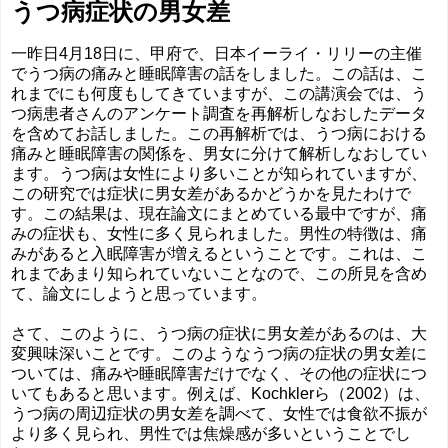
うつ病症状の男女差
一昨日4月18日に、甲府で、日本イーライ・リリーの主催
でうつ病の痛みと睡眠障害の話をしました。この話は、こ
れまでにも何度もしてきていますが、この講演会では、う
つ病患者さんのアンケート調査を再解析しなおしたデータ
を含めてお話しました。この再解析では、うつ病における
痛みと睡眠障害の関係を、男女に分けて解析しなおしてい
ます。うつ病は女性により多いことが知られていますが、
この研究では症状に男女差があるかどうかを見たわけで
す。この結果は、現在論文にまとめている最中ですが、痛
みの症状も、女性に多く見られました。男性の特徴は、痛
みがあると入眠障害が増えるということです。これは、こ
れまであまり知られていないことなので、この所見を含め
て、論文にしようと思っています。
さて、このように、うつ病の症状に男女差があるのは、大
変興味深いことです。このようなうつ病の症状の男女差に
ついては、痛みや睡眠障害だけでなく、その他の症状につ
いてもあると思います。例えば、Kochklerら（2002）は、
うつ病の周辺症状の男女差を調べて、女性では食欲不振が
より多く見られ、男性では焦燥感が多いということでし