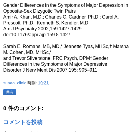
Gender Differences in the Symptoms of Major Depression in
Opposite-Sex Dizygotic Twin Pairs
Amir A. Khan, M.D.; Charles O. Gardner, Ph.D.; Carol A.
Prescott, Ph.D.; Kenneth S. Kendler, M.D.
Am J Psychiatry 2002;159:1427-1429.
doi:10.1176/appi.ajp.159.8.1427
Sarah E. Romans, MB, MD,* Jeanette Tyas, MHSc,† Marsha
M. Cohen, MD, MHSc,*
and Trevor Silverstone, FRC Psych, DPM‡Gender
Differences in the Symptoms of M ajor Depressive
Disorder J Nerv Ment Dis 2007;195: 905–911
sunao_clinic
時刻:
10:21
共有
0 件のコメント:
コメントを投稿