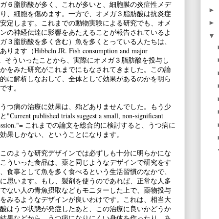
ガ６脂肪酸が多く、これが多いと、細胞膜の炎症性メデ
►
り、細胞を傷めます。一方で、オメガ３脂肪酸は抗炎症
安定します。これまでの動物実験による研究でも、オメ
►
ンの神経伝達に影響をあたえることが報告されているよ
▼
ガ３脂肪酸を多く含む）魚を多くとっている人たちは、
eln JR. Fish consumption and major
; 351: 1213.）。そういったことから、実際にオメガ３脂肪酸を投与し
かをみた研究がこれまでにもなされてきました。この論
的に解析しなおして、全体として効果があるのかを明ら
です。
うつ病の治療に効果は、殆どありませんでした。もう少
ished trials suggest a small, non-significant
 major depression."= これまでの論文を総合的に検討すると、うつ病に
効果しかない、ということになります。
このような研究デザインでは必ずしも十分に明らかにな
こういった食品は、薬と同じようなデザインで研究をす
、食事として魚を多く食べるという生活習慣のなかで、
に思います。もし、製剤を使うのであれば、正常な人多
でない人の青魚摂取などもモニターした上で、薬物投与
をみるようなデザインが良いわけです。これは、相当大
酸はうつ状態が発症したあと、この治療に良いかどうか
結果などから、うつ病になりにくい身体を作ったり、あ