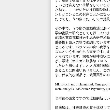
す。独身で夜遅くまで仕事をしてい
しいとは言えない生活をしている方
たねぇ。」「だいたい４時間位眠れ
ンとかコンビニのお弁当とかになっ
だけでも、うつ病にたいしての抵抗
その中で、うつ病の運動療法はあべ
学学術院の研究としても行っていま
前職の東京都精神医学総合研究所睡
重要性も臨床の場で強調しています
ところです。バランスの良い食事を
ズムという側面からも重要です。ま
えられています。栄養が精神症状に
が、最近「オメガ３脂肪酸（DHA
したいと思います。オメガ3脂肪酸
あることは間違いありません。この
す。代表的な製品は、武田薬品のロ
MH Bloch and J Hannestad, Omega-3 fatt
meta-analysis. Molecular Psychiatry (
２年前の論文ですので比較的新しい
脂肪酸は、神経細胞の膜を構成して