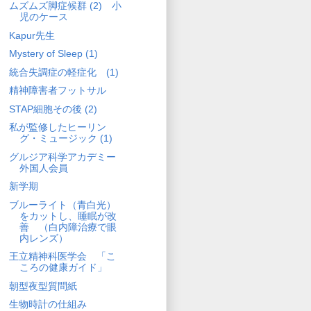
ムズムズ脚症候群 (2) 小
児のケース
Kapur先生
Mystery of Sleep (1)
統合失調症の軽症化 (1)
精神障害者フットサル
STAP細胞その後 (2)
私が監修したヒーリン
グ・ミュージック (1)
グルジア科学アカデミー
外国人会員
新学期
ブルーライト（青白光）
をカットし、睡眠が改
善 （白内障治療で眼
内レンズ）
王立精神科医学会 「こ
ころの健康ガイド」
朝型夜型質問紙
生物時計の仕組み