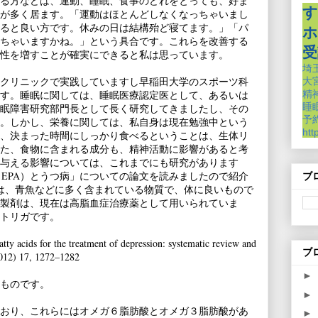
る方などは、運動、睡眠、食事のどれをとっても、好ま
す
が多く居ます。「運動はほとんどしなくなっちゃいまし
ると良い方です。休みの日は結構殆ど寝てます。」「パ
ホ
ちゃいますかね。」という具合です。これらを改善する
受
性を増すことが確実にできると私は思っています。
埼
クリニックで実践していますし早稲田大学のスポーツ科
大
す。睡眠に関しては、睡眠医療認定医として、あるいは
精
睡
眠障害研究部門長として長く研究してきましたし、その
予約
。しかし、栄養に関しては、私自身は現在勉強中という
htt
、決まった時間にしっかり食べるということは、生体リ
た、食物に含まれる成分も、精神活動に影響があると考
与える影響については、これまでにも研究があります
、EPA）とうつ病」についての論文を読みましたので紹介
ブ
は、青魚などに多く含まれている物質で、体に良いもので
製剤は、現在は高脂血症治療薬として用いられていま
トリガです。
y acids for the treatment of depression: systematic review and
ブ
2012) 17, 1272–1282
►
ものです。
►
おり、これらにはオメガ６脂肪酸とオメガ３脂肪酸があ
►