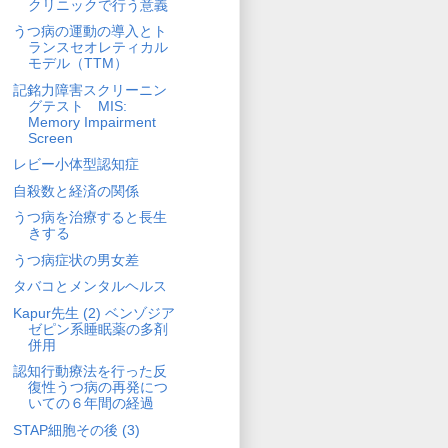
クリニックで行う意義
うつ病の運動の導入とト
ランスセオレティカル
モデル（TTM）
記銘力障害スクリーニン
グテスト MIS:
Memory Impairment
Screen
レビー小体型認知症
自殺数と経済の関係
うつ病を治療すると長生
きする
うつ病症状の男女差
タバコとメンタルヘルス
Kapur先生 (2) ベンゾジア
ゼピン系睡眠薬の多剤
併用
認知行動療法を行った反
復性うつ病の再発につ
いての６年間の経過
STAP細胞その後 (3)