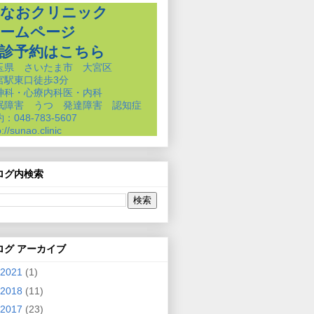
なおクリニック
ームページ
診予約はこちら
玉県 さいたま市 大宮区
宮駅東口徒歩3分
神科・心療内科医・内科
眠障害 うつ 発達障害 認知症
：048-783-5607
p://sunao.clinic
ログ内検索
ログ アーカイブ
2021
(1)
2018
(11)
2017
(23)