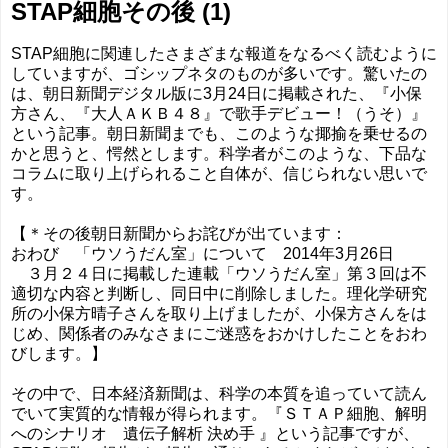
STAP細胞その後 (1)
STAP細胞に関連したさまざまな報道をなるべく読むように
していますが、ゴシップネタのものが多いです。驚いたの
は、朝日新聞デジタル版に3月24日に掲載された、『小保
方さん、『大人ＡＫＢ４８』で歌手デビュー！（うそ）』
という記事。朝日新聞までも、このような揶揄を乗せるの
かと思うと、愕然とします。科学者がこのような、下品な
コラムに取り上げられること自体が、信じられない思いで
す。
【＊その後朝日新聞からお詫びが出ています：
おわび 「ウソうだん室」について 2014年3月26日
３月２４日に掲載した連載「ウソうだん室」第３回は不
適切な内容と判断し、同日中に削除しました。理化学研究
所の小保方晴子さんを取り上げましたが、小保方さんをは
じめ、関係者のみなさまにご迷惑をおかけしたことをおわ
びします。】
その中で、日本経済新聞は、科学の本質を追っていて読ん
でいて実質的な情報が得られます。『ＳＴＡＰ細胞、解明
へのシナリオ 遺伝子解析 決め手 』という記事ですが、