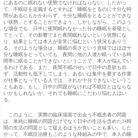
にあるのに眠れない状態でなければならない。したがっ
て、不眠症を定義するとすれば「睡眠をとるのに十分な時
間があるにもかかわらず、十分な睡眠をとることができな
い状態」とすることができよう。しかしながら、このよう
な場合でも、日中に夜間眠れなかった分の睡眠を昼寝とし
てとって、その影響でまた夜間眠れないという状態にな
り、結果としては本人が非常に悩むという状況もありう
る。そのような場合は、睡眠の長さという意味ではほぼ十
分な睡眠をとっていても、夜間に他の人達が眠っている時
間帯に眠ることができないということで、本人が悩んでい
るわけである。また、夜間不眠のせいで日中の意欲も出
ず、活動性も低下してしまう、あるいは集中を要する作業
が仕事となっている人では、それが十分できないというこ
ともある。もし、日中の問題がなければ不眠症とはならな
いかもしれないが、それでも睡眠にこだわり悩む人はい
る。
このように、実際の臨床場面で出会う不眠患者の問題
は、単純に睡眠の問題だけでなく日中の生活を含めた
24
時
間の生活の問題として捉えるほうが良いことも多い。した
がって、不眠症治療もこのような枠組みの中で、本人の睡