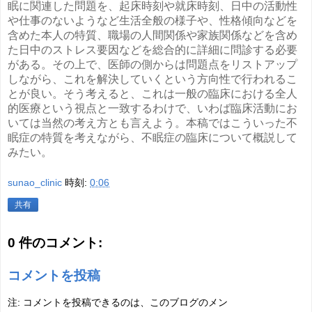
眠に関連した問題を、起床時刻や就床時刻、日中の活動性
や仕事のないようなど生活全般の様子や、性格傾向などを
含めた本人の特質、職場の人間関係や家族関係などを含め
た日中のストレス要因などを総合的に詳細に問診する必要
がある。その上で、医師の側からは問題点をリストアップ
しながら、これを解決していくという方向性で行われるこ
とが良い。そう考えると、これは一般の臨床における全人
的医療という視点と一致するわけで、いわば臨床活動にお
いては当然の考え方とも言えよう。本稿ではこういった不
眠症の特質を考えながら、不眠症の臨床について概説して
みたい。
sunao_clinic
時刻:
0:06
共有
0 件のコメント:
コメントを投稿
注: コメントを投稿できるのは、このブログのメン