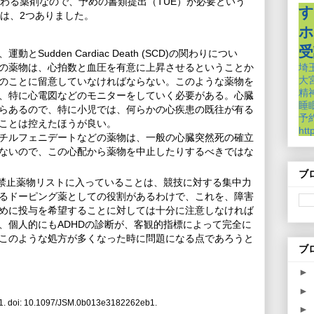
わる薬剤なので、予めの書類提出（TUE）が必要という
す
は、2つありました。
ホ
受
Sudden Cardiac Death (SCD)の関わりについ
の薬物は、心拍数と血圧を有意に上昇させるということか
埼
大
のことに留意していなければならない。このような薬物を
精
、特に心電図などのモニターをしていく必要がある。
心臓
睡
らあるので、特に小児では、何らかの心疾患の既往が有る
予約
ことは控えたほうが良い。
htt
チルフェニデートなどの薬物は、一般の心臓突然死の確立
ないので、この心配から薬物を中止したりするべきではな
ブ
、禁止薬物リストに入っていることは、競技に対する集中力
るドーピング薬としての役割があるわけで、これを、障害
めに投与を希望することに対しては十分に注意しなければ
、個人的にもADHDの診断が、客観的指標によって完全に
このような処方が多くなった時に問題になる点であろうと
ブ
►
►
1. doi: 10.1097/JSM.0b013e3182262eb1.
►