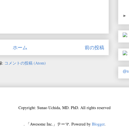
►
ホーム
前の投稿
録:
コメントの投稿 (Atom)
@s
Copyright: Sunao Uchida, MD. PhD. All rights reserved
. 「Awesome Inc.」テーマ. Powered by
Blogger
.