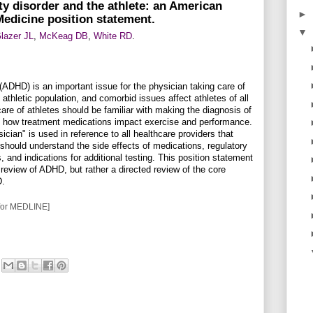
ity disorder and the athlete: an American
►
Medicine position statement.
▼
lazer JL
,
McKeag DB
,
White RD
.
r (ADHD) is an important issue for the physician taking care of
thletic population, and comorbid issues affect athletes of all
are of athletes should be familiar with making the diagnosis of
ow treatment medications impact exercise and performance.
cian" is used in reference to all healthcare providers that
 should understand the side effects of medications, regulatory
 and indications for additional testing. This position statement
review of ADHD, but rather a directed review of the core
D.
for MEDLINE]