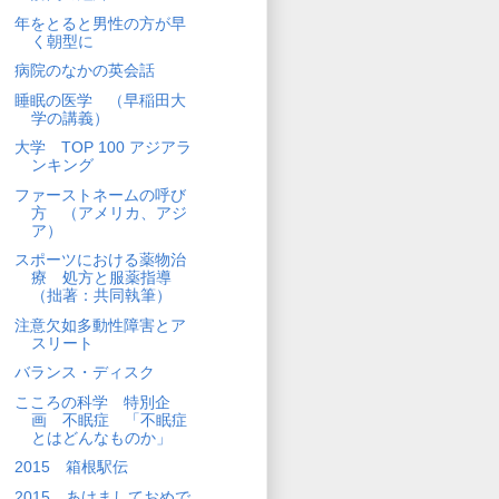
年をとると男性の方が早
く朝型に
病院のなかの英会話
睡眠の医学 （早稲田大
学の講義）
大学 TOP 100 アジアラ
ンキング
ファーストネームの呼び
方 （アメリカ、アジ
ア）
スポーツにおける薬物治
療 処方と服薬指導
（拙著：共同執筆）
注意欠如多動性障害とア
スリート
バランス・ディスク
こころの科学 特別企
画 不眠症 「不眠症
とはどんなものか」
2015 箱根駅伝
2015 あけましておめで