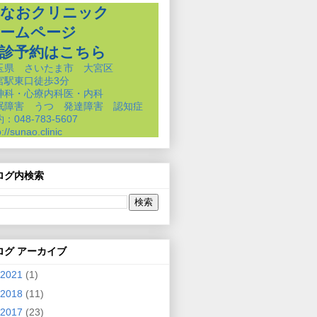
なおクリニック
ームページ
診予約はこちら
玉県 さいたま市 大宮区
宮駅東口徒歩3分
神科・心療内科医・内科
眠障害 うつ 発達障害 認知症
：048-783-5607
p://sunao.clinic
ログ内検索
ログ アーカイブ
2021
(1)
2018
(11)
2017
(23)