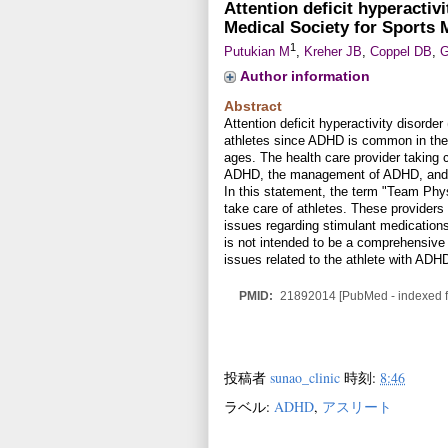
Attention deficit hyperactiv
Medical Society for Sports 
1
Putukian M
,
Kreher JB
,
Coppel DB
,
G
Author information
Abstract
Attention deficit hyperactivity disorde
athletes since ADHD is common in the a
ages. The health care provider taking c
ADHD, the management of ADHD, and h
In this statement, the term "Team Physi
take care of athletes. These providers
issues regarding stimulant medications,
is not intended to be a comprehensive 
issues related to the athlete with ADH
PMID:
21892014
[PubMed - indexed 
投稿者
sunao_clinic
時刻:
8:46
ラベル:
ADHD
,
アスリート