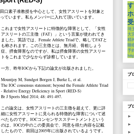
 Sport (RED-S)
す
田口素子准教授を中心として、女性アスリートを対象と
ホ
っています。私もメンバーに入れて頂いています。
受
これまで女性アスリートに特徴的な障害として、「女性
埼
アスリートの三主徴（FAT）」という言葉が使われてき
大
ました。英語では、Female Athlete Triadで、略してFATと
精
も称されます。この三主徴とは、無月経、骨粗しょう
睡
予約
症、摂食障害なのですが、私は摂食障害の女性アスリー
htt
トをこれまで少なからず診察しています。
一方、昨年IOCから下記の論文が出版されました。
ブ
Mountjoy M, Sundgot Borgen J, Burke L, et al.
The IOC consensus statement; beyond the Female Athlete Triad
- Relative Energy Deficiency in Sport (RED-S)
Br J Sports Med 2014; 48: 491-497.
ブ
この論文は、女性アスリートの三主徴を超えて、更に詳
細に女性アスリートに見られる特徴的な障害について述
►
べたものです。IOCコンセンサスステートメントという
►
のは、IOCの中のこの委員会で、同意を得た内容を記載
したもので、前回は2005年に出版されているようです。
►