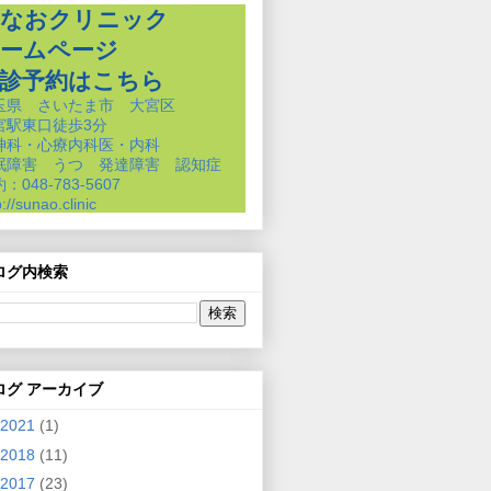
なおクリニック
ームページ
診予約はこちら
玉県 さいたま市 大宮区
宮駅東口徒歩3分
神科・心療内科医・内科
眠障害 うつ 発達障害 認知症
：048-783-5607
p://sunao.clinic
ログ内検索
ログ アーカイブ
2021
(1)
2018
(11)
2017
(23)