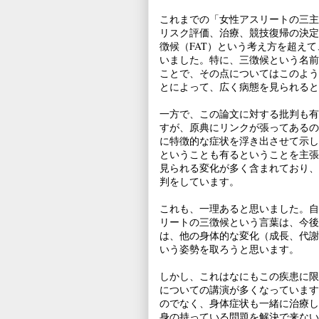
これまでの「女性アスリートの三主
リスク評価、治療、競技復帰の決定
徴候（FAT）という考え方を超え
いました。特に、三徴候という名前
ことで、その点についてはこのよう
とによって、広く病態を見られると
一方で、この論文に対する批判も有
すが、原典にリンクが張ってあるの
に特徴的な症状を浮き出させて示し
ということも有るということを主張
見られる変化が多く含まれており、
判をしています。
これも、一理あると思いました。自
リートの三徴候という言葉は、今後
は、他の身体的な変化（成長、代謝
いう姿勢を取ろうと思います。
しかし、これはなにもこの疾患に限
についての講演が多くなっています
のでなく、身体症状も一緒に治療し
身の持っている問題を解決で来ない