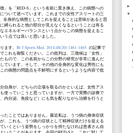
►
徴」を「RED-S」という名前に置き換え、この病態への
について述べています。これまでの女性アスリートの三
▼
て、全身的な病態としてこれを捉えることは意味があると思
に縛られると他の部分が見えなくなるということは有る
なエネルギーバランスという点からこの病態を捉えるこ
いう点では良いと思いました。
ります。
Br J Sports Med. 2014;48(20):1461-1465.
の記事で
でこれも御覧ください。この批判は、三徴候は「女性」
たもので、この名前からこの分野の研究が非常に進んだ
しています。そして、その他の全身的な変化は男性にも
この病態の問題点を不鮮明にするというような内容で批
分自身が、どちらの立場を取るのかといえば、女性アス
も使っていこうと思っていますが、一方で実際の診療で
、内分泌、免疫など）にも気を配りながら治療を行うと
ったことではありません。最近私は、うつ病の身体症状
が、これも、うつ病の症状として精神症状だけを捉える
ていくという姿勢をしっかりを持たなければ患者さん自
ということがあります。今回のRED-Sと、これに対して