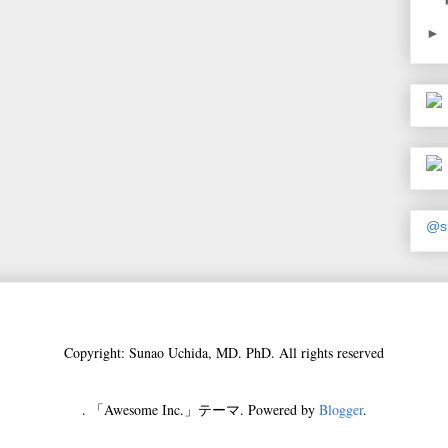
►
@s
Copyright: Sunao Uchida, MD. PhD. All rights reserved
. 「Awesome Inc.」テーマ. Powered by
Blogger
.