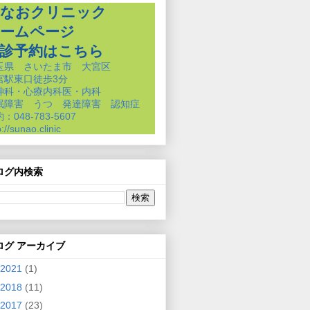
なおクリニック
ームページ
診予約はこちら
玉県 さいたま市 大宮区
宮駅東口徒歩3分
神科・心療内科医・内科
眠障害 うつ 発達障害 認知症
：048-783-5607
p://sunao.clinic
ログ内検索
ログ アーカイブ
2021
(1)
2018
(11)
2017
(23)