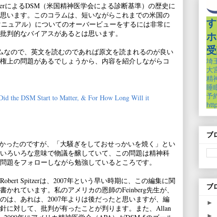
eckerによるDSM（米国精神医学会による診断基準）の歴史に
思います。このコラムは、短いながらこれまでの米国の
す
マニュアル）についてのオーバービューをするには非常に
は、批判的なバイアスがあるとは思います。
ホ
受
イトのコラムなので、英文を読むのであれば原文を読まれるのが良い
権上の問題があるでしょうから、内容を紹介しながらコ
埼
大
精
睡
予約
id the DSM Start to Matter, & For How Long Will it
htt
ブ
を知らなかったのですが、「大騒ぎをしておせっかいを焼く」とい
5はいろいろな意味で物議を醸していて、この問題は精神科
問題をフォローしながら勉強しているところです。
ert Spitzerは、2007年という早い時期に、この編集に関
ブ
かれています。私のアメリカの恩師のFeinberg先生が、
たのは、あれは、2007年よりは後だったと思いますが、編
►
に対して、批判が有ったことが判ります。また、Allan
►