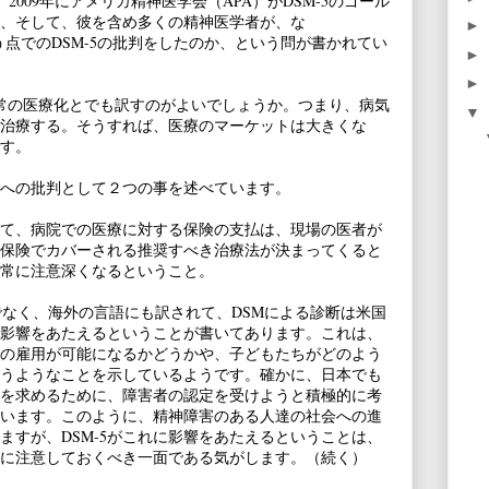
）が、2009年にアメリカ精神医学会（APA）がDSM-5のゴール
、そして、彼を含め多くの精神医学者が、な
►
mality”という点でのDSM-5の批判をしたのか、という問が書かれてい
►
►
malityとは、正常の医療化とでも訳すのがよいでしょうか。つまり、病気
▼
治療する。そうすれば、医療のマーケットは大きくな
す。
-5への批判として２つの事を述べています。
て、病院での医療に対する保険の支払は、現場の医者が
保険でカバーされる推奨すべき治療法が決まってくると
常に注意深くなるということ。
でなく、海外の言語にも訳されて、DSMによる診断は米国
影響をあたえるということが書いてあります。これは、
の雇用が可能になるかどうかや、子どもたちがどのよう
うようなことを示しているようです。確かに、日本でも
を求めるために、障害者の認定を受けようと積極的に考
います。このように、精神障害のある人達の社会への進
ますが、DSM-5がこれに影響をあたえるということは、
に注意しておくべき一面である気がします。（続く）