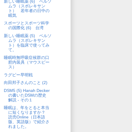
新しい睡眠薬 (6) ベルソ
ムラ（スボレキサン
ト） 若年者の日中の
眠気
スポーツとスポーツ科学
の国際化 (6) 台湾
新しい睡眠薬 (5) ベルソ
ムラ（スボレキサン
ト）を臨床で使ってみ
て。
睡眠時無呼吸症候群の口
腔内装具（マウスピー
ス）
ラグビー早明戦
向田邦子さんのこと (2)
DSM5 (5) Hanah Decker
の書いたDSMの歴史
解説 - その１
睡眠は、年をとると本当
に短くなりますか？
読売Online（日本語
版、英語版）で紹介さ
れました。