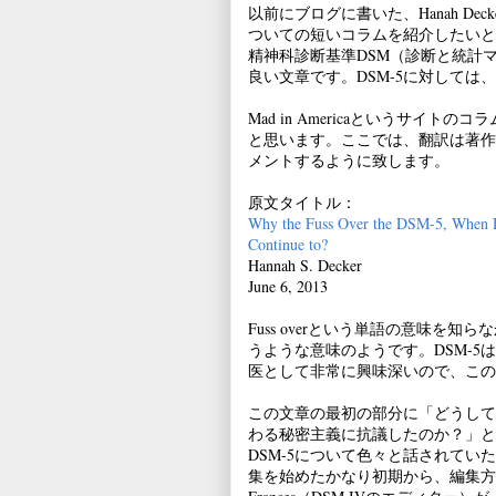
以前にブログに書いた、Hanah D
ついての短いコラムを紹介したいと
精神科診断基準DSM（診断と統計
良い文章です。DSM-5に対して
Mad in Americaというサ
と思います。ここでは、翻訳は著作
メントするように致します。
原文タイトル：
Why the Fuss Over the DSM-5, When D
Continue to?
Hannah S. Decker
June 6, 2013
Fuss overという単語の意味
うような意味のようです。DSM-
医として非常に興味深いので、この
この文章の最初の部分に「どうしてRob
わる秘密主義に抗議したのか？」と書
DSM-5について色々と話されてい
集を始めたかなり初期から、編集方針