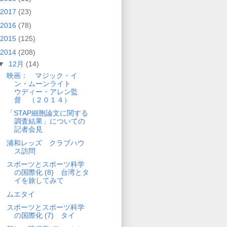
2017
(23)
2016
(78)
2015
(125)
2014
(208)
▼
12月
(14)
映画： マジック・イ
ン・ムーンライト
ウディー・アレン監
督 （２０１４）
「STAP細胞論文に関する
調査結果」についての
記者会見
浦和レッズ クラブハウ
ス訪問
スポーツとスポーツ科学
の国際化 (8) 台湾とタ
イを旅してみて
ムエタイ
スポーツとスポーツ科学
の国際化 (7) タイ