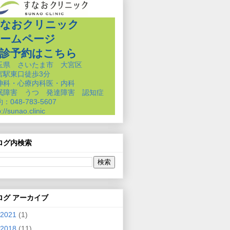
なおクリニック
ームページ
診予約はこちら
玉県 さいたま市 大宮区
宮駅東口徒歩3分
神科・心療内科医・内科
眠障害 うつ 発達障害 認知症
：048-783-5607
p://sunao.clinic
ログ内検索
ログ アーカイブ
2021
(1)
2018
(11)