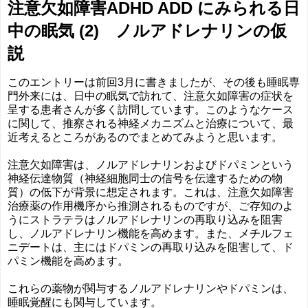
注意欠如障害ADHD ADD にみられる日
中の眠気 (2) ノルアドレナリンの仮
説
このエントリーは前回3月に書きましたが、その後も睡眠専
門外来には、日中の眠気で訪れて、注意欠如障害の症状を
呈する患者さんが多く訪問しています。このようなケース
に関して、推察される神経メカニズムと治療について、最
近考えるところがあるのでまとめてみようと思います。
注意欠如障害は、ノルアドレナリンおよびドパミンという
神経伝達物質（神経細胞同士の信号を伝達するための物
質）の低下が背景に想定されます。これは、注意欠如障害
治療薬の作用機序から推測されるものですが、ご存知のよ
うにストラテラはノルアドレナリンの再取り込みを阻害
し、ノルアドレナリン機能を高めます。また、メチルフェ
ニデートは、主にはドパミンの再取り込みを阻害して、ド
パミン機能を高めます。
これらの薬物が関与するノルアドレナリンやドパミンは、
睡眠覚醒にも関与しています。