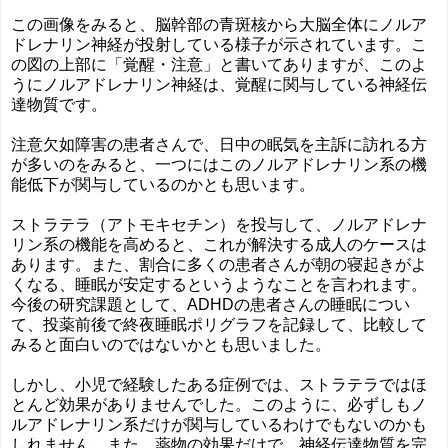
この画像をみると、脳幹部の青斑核から大脳全体にノルア
ドレナリン神経が投射している様子が示されています。こ
の図の上部に「覚醒・注意」と書いてありますが、このよ
うにノルアドレナリン神経は、覚醒に関与している神経伝
達物質です。
注意欠如障害の患者さんで、日中の眠気を主訴に訪れる方
が多いのをみると、一つにはこのノルアドレナリン系の機
能低下が関与しているのかとも思います。
ストラテラ（アトモキセチン）を投与して、ノルアドレナ
リン系の機能を高めると、これが解決する成人のケースは
あります。また、割合に多くの患者さんが朝の寝起きがよ
くなる、睡眠が安定するというようなことを言われます。
今後の研究課題として、ADHDの患者さんの睡眠につい
て、投薬前後で終夜睡眠ポリグラフを記録して、比較して
みると面白いのではないかとも思いました。
しかし、小児で経験したある症例では、ストラテラではほ
とんど効果がありませんでした。このように、必ずしもノ
ルアドレナリン系だけが関与しているわけでもないのかも
しれません。また、薬物の効果だけで、神経伝達物質を完