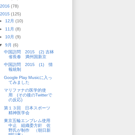
2016
(78)
2015
(125)
►
12月
(10)
►
11月
(8)
►
10月
(9)
▼
9月
(6)
中国訪問 2015 (2) 吉林
省長春 満州国新京
中国訪問 2015 (1) 情
報統制
Google Play Musicに入っ
てみました
マリファナの医学的使
用 (その後のTwitterで
の反応)
第１３回 日本スポーツ
精神医学会
東京五輪エンブレム使用
中止 組織委方針 佐
野氏が制作 （朝日新