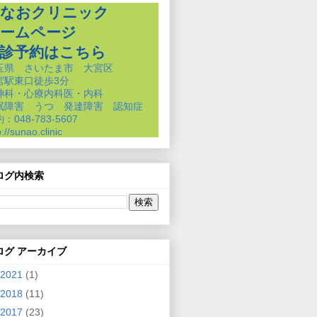
なおクリニック
ームページ
診予約はこちら
玉県 さいたま市 大宮区
宮駅東口徒歩3分
神科・心療内科医・内科
眠障害 うつ 発達障害 認知症
：048-783-5607
p://sunao.clinic
ログ内検索
ログ アーカイブ
2021
(1)
2018
(11)
2017
(23)