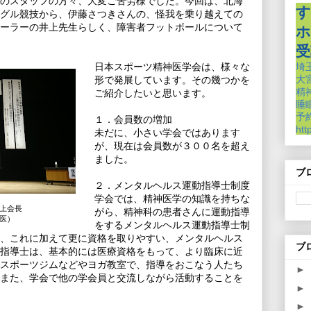
のスタッフの方々、大変ご苦労様でした。今回は、北海
す
グル競技から、伊藤さつきさんの、怪我を乗り越えての
ーラーの井上先生らしく、障害者フットボールについて
ホ
受
日本スポーツ精神医学会は、様々な
埼
形で発展しています。その幾つかを
大
ご紹介したいと思います。
精
睡
予約
１．会員数の増加
htt
未だに、小さい学会ではあります
が、現在は会員数が３００名を超え
ました。
ブ
２．メンタルヘルス運動指導士制度
学会では、精神医学の知識を持ちな
上会長
がら、精神科の患者さんに運動指導
医）
をするメンタルヘルス運動指導士制
、これに加えて更に資格を取りやすい、メンタルヘルス
ブ
指導士は、基本的には医療資格をもって、より臨床に近
スポーツジムなどやヨガ教室で、指導をおこなう人たち
►
また、学会で他の学会員と交流しながら活動することを
►
►