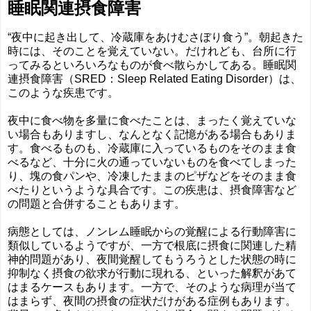
睡眠関連摂食障害
“夜中に起き出して、冷蔵庫をあけむさぼり食う”。朝起きた
時には、そのことを覚えていない。だけれども、台所に行
ってみるといろいろなものが食べ散らかしてある。睡眠関
連摂食障害（SRED：Sleep Related Eating Disorder）は、
このような疾患です。
夜中に食べ物を多量に食べたことは、まったく覚えていな
い場合もありますし、なんとなく記憶がある場合もありま
す。食べるものも、冷蔵庫に入っているものをそのまま食
べるなど、十分に火の通っていないものを食べてしまった
り、塊の食パンや、冷凍したままのピザなどをそのまま食
べたりというような具合です。この疾患は、摂食障害など
の問題と合併することもあります。
病態としては、ノンレム睡眠からの覚醒による行動障害に
類似しているようですが、一方で根底に摂食に関連した精
神的問題があり、夜間覚醒してもうろうとした状態の時に
抑制なく摂食の欲求が行動に現れる、といった解釈があて
はまるケースもあります。一方で、そのような病理が当て
はまらず、夜間の摂食の症状だけがある症例もあります。