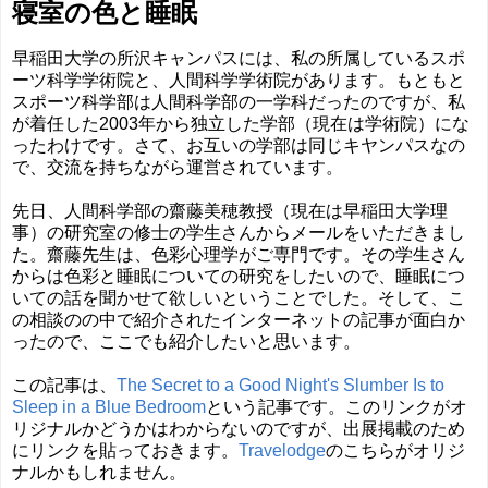
寝室の色と睡眠
早稲田大学の所沢キャンパスには、私の所属しているスポ
ーツ科学学術院と、人間科学学術院があります。もともと
スポーツ科学部は人間科学部の一学科だったのですが、私
が着任した2003年から独立した学部（現在は学術院）にな
ったわけです。さて、お互いの学部は同じキヤンパスなの
で、交流を持ちながら運営されています。
先日、人間科学部の齋藤美穂教授（現在は早稲田大学理
事）の研究室の修士の学生さんからメールをいただきまし
た。齋藤先生は、色彩心理学がご専門です。その学生さん
からは色彩と睡眠についての研究をしたいので、睡眠につ
いての話を聞かせて欲しいということでした。そして、こ
の相談のの中で紹介されたインターネットの記事が面白か
ったので、ここでも紹介したいと思います。
この記事は、
The Secret to a Good Night's Slumber Is to
Sleep in a Blue Bedroom
という記事です。このリンクがオ
リジナルかどうかはわからないのですが、出展掲載のため
にリンクを貼っておきます。
Travelodge
のこちらがオリジ
ナルかもしれません。