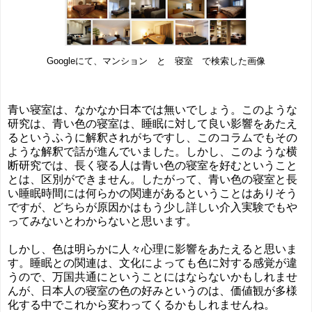
Googleにて、マンション と 寝室 で検索した画像
青い寝室は、なかなか日本では無いでしょう。このような
研究は、青い色の寝室は、睡眠に対して良い影響をあたえ
るというふうに解釈されがちですし、このコラムでもその
ような解釈で話が進んでいました。しかし、このような横
断研究では、長く寝る人は青い色の寝室を好むということ
とは、区別ができません。したがって、青い色の寝室と長
い睡眠時間には何らかの関連があるということはありそう
ですが、どちらが原因かはもう少し詳しい介入実験でもや
ってみないとわからないと思います。
しかし、色は明らかに人々心理に影響をあたえると思いま
す。睡眠との関連は、文化によっても色に対する感覚が違
うので、万国共通にということにはならないかもしれませ
んが、日本人の寝室の色の好みというのは、価値観が多様
化する中でこれから変わってくるかもしれませんね。