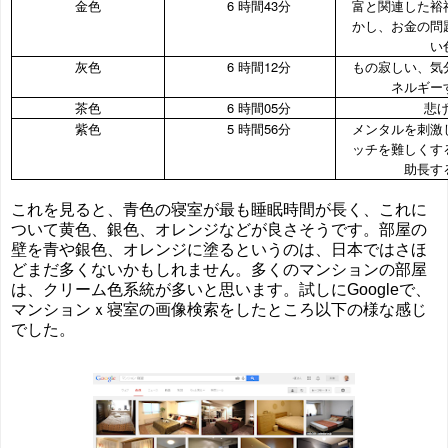
金色
6 時間43
分
富と関連した裕
かし、お金の問
い
灰色
6 時間12
分
もの寂しい、気
ネルギー
茶色
6 時間05
分
悲
紫色
5 時間56
分
メンタルを刺激
ッチを難しくす
助長す
これを見ると、青色の寝室が最も睡眠時間が長く、これに
ついて黄色、銀色、オレンジなどが良さそうです。部屋の
壁を青や銀色、オレンジに塗るというのは、日本ではさほ
どまだ多くないかもしれません。多くのマンションの部屋
は、クリーム色系統が多いと思います。試しにGoogleで、
マンションｘ寝室の画像検索をしたところ以下の様な感じ
でした。