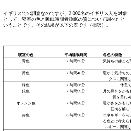
イギリスでの調査なのですが、2,000名のイギリス人を対象
として、寝室の色と睡眠時間者睡眠の質について調べたと
いうことです。その結果が以下の表です（拙訳）。
寝室の色
平均睡眠時間
各色の特徴
青色
7 時間52分
気持ちの静まる
黄色
7 時間40
分
暖かく気持ちの
クスに関連
緑色
7 時間36
分
休息
銀色
7 時間33
分
月の輝きをかも
覚を目に
オレンジ色
7 時間28
分
暖かさをかもし
筋肉を解し
赤色
6 時間58
分
エネルギーを与
る色とは考えら
ルギーに関連