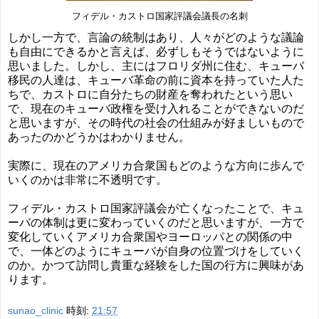
フィデル・カストロ国家評議会議長の名刺
しかし一方で、言論の統制はあり、人々がどのような議論
も自由にできるかと言えば、必ずしもそうではないように
思いました。しかし、主にはフロリダ州に住む、キューバ
移民の人達は、キューバ革命の前に資本を持っていた人た
ちで、カストロに自分たちの財産を奪われたという思い
で、現在のキューバ政権を受け入れることができないのだ
と思いますが、その時代の社会の仕組みが好ましいもので
あったのかどうかはわかりません。
実際に、現在のアメリカ合衆国もどのような方向に歩んで
いくのかは非常に不透明です。
フィデル・カストロ国家評議会が亡くなったことで、キュ
ーバの体制は更に変わっていくのだと思いますが、一方で
変化していくアメリカ合衆国やヨーロッパとの関係の中
で、一体どのようにキューバが自身の位置づけをしていく
のか。かつて訪問し貴重な経験をした国の行方に興味があ
ります。
sunao_clinic
時刻:
21:57