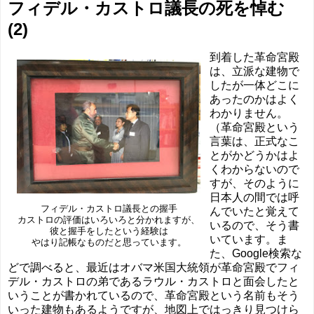
フィデル・カストロ議長の死を悼む
(2)
到着した革命宮殿
は、立派な建物で
したが一体どこに
あったのかはよく
わかりません。
（革命宮殿という
言葉は、正式なこ
とがかどうかはよ
くわからないので
すが、そのように
日本人の間では呼
フィデル・カストロ議長との握手
んでいたと覚えて
カストロの評価はいろいろと分かれますが、
いるので、そう書
彼と握手をしたという経験は
いています。ま
やはり記帳なものだと思っています。
た、Google検索な
どで調べると、最近はオバマ米国大統領が革命宮殿でフィ
デル・カストロの弟であるラウル・カストロと面会したと
いうことが書かれているので、革命宮殿という名前もそう
いった建物もあるようですが、地図上ではっきり見つけら