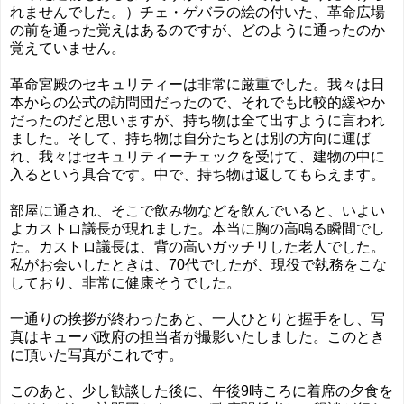
れませんでした。）チェ・ゲバラの絵の付いた、革命広場
の前を通った覚えはあるのですが、どのように通ったのか
覚えていません。
革命宮殿のセキュリティーは非常に厳重でした。我々は日
本からの公式の訪問団だったので、それでも比較的緩やか
だったのだと思いますが、持ち物は全て出すように言われ
ました。そして、持ち物は自分たちとは別の方向に運ば
れ、我々はセキュリティーチェックを受けて、建物の中に
入るという具合です。中で、持ち物は返してもらえます。
部屋に通され、そこで飲み物などを飲んでいると、いよい
よカストロ議長が現れました。本当に胸の高鳴る瞬間でし
た。カストロ議長は、背の高いガッチリした老人でした。
私がお会いしたときは、70代でしたが、現役で執務をこな
しており、非常に健康そうでした。
一通りの挨拶が終わったあと、一人ひとりと握手をし、写
真はキューバ政府の担当者が撮影いたしました。このとき
に頂いた写真がこれです。
このあと、少し歓談した後に、午後9時ころに着席の夕食を