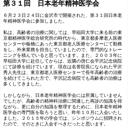
第３１回 日本老年精神医学会
６月２３日２４日に金沢市で開催された、第３１回日本老
年精神医学会に参加しました。
私は、高齢者の治療に関しては、早稲田大学に来る前の東
京都精神医学総合研究所の時代から、東京都多摩老人医療
センターや板橋にあった東京都老人医療センターにて勤務
をし、外来業務を担当していましたので、専門的なトレー
ニングを積んでいると思っています。また、２００３年に
早稲田大学に赴任してからは、近隣の啓仁会平沢記念病院
にて診療を続けています。現在は名誉院長になられた平沢
秀人先生は、東京都老人医療センターで長年高齢者の治療
を続けてこられた方で、平沢記念病院でも高齢者の治療は
多くしてきました。
しかしながら、日本老年精神医学会には所属していません
でしたが、高齢者の精神科治療に関連した再診の知識を得
ながら、更に自分の知識を整理するために、日本老年精神
医学会の専門医を取ろうと思い、昨年１０月に入会いたし
ました。２０１５年の学会では、シンポジウムに招聘され
たので、そのときに入会すべきだったと思います。