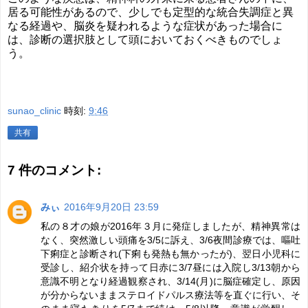
居る可能性があるので、少しでも定型的な統合失調症と異
なる経過や、脳炎を疑われるような症状があった場合に
は、診断の選択肢として頭においておくべきものでしょ
う。
sunao_clinic
時刻:
9:46
共有
7 件のコメント:
みぃ
2016年9月20日 23:59
私の８才の娘が2016年３月に発症しましたが、精神異常は
なく、突然激しい頭痛を3/5に訴え、3/6夜間診療では、嘔吐
下痢症と診断され(下痢も発熱も無かったが)、翌日小児科に
受診し、紹介状を持って日赤に3/7昼には入院し3/13朝から
意識不明となり経過観察され、3/14(月)に脳症確定し、原因
が分からないままステロイドパルス療法等を直ぐに行い、そ