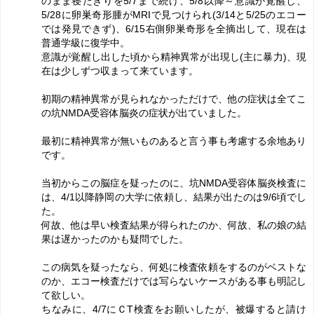
のまま寝たきりを5/7まで続け、5/8以降～意識が覚醒し、
5/28に卵巣奇形腫がMRIで見つけられ(3/14と5/25のエコー
では発見できず)、6/15右側卵巣奇形を全摘出して、現在は
普通学級に復学中。
意識が覚醒し出した頃から精神異常が出現し(主に暴力)、現
在は少しずつ収まって来ています。
初期の精神異常が見られなかっただけで、他の症状は全てこ
の坑NMDA受容体脳炎の症状が出ていました。
最初に精神異常が無いものあると言う事も考慮する余地あり
です。
当初からこの脳症を疑ったのに、坑NMDA受容体脳炎検査に
は、4/1以降静岡の大学に依頼し、結果が出たのは9/6頃でし
た。
何故、他は早い検査結果が得られたのか、何故、私の娘の結
果は遅かったのかも疑問でした。
この病気を疑ったなら、何処に検査依頼をするのがベストな
のか、エコー検査だけでは写らないケースがある事も明記し
て欲しい。
ちなみに、4/7にＣT検査をお願いしたが、被爆すると請け