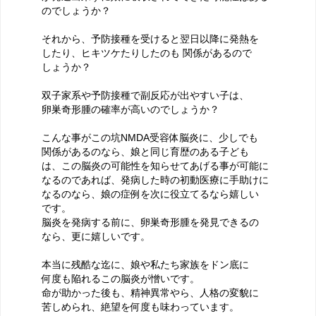
のでしょうか？
それから、予防接種を受けると翌日以降に発熱を
したり、ヒキツケたりしたのも 関係があるので
しょうか？
双子家系や予防接種で副反応が出やすい子は、
卵巣奇形腫の確率が高いのでしょうか？
こんな事がこの坑NMDA受容体脳炎に、少しでも
関係があるのなら、娘と同じ育歴のある子ども
は、この脳炎の可能性を知らせてあげる事が可能に
なるのであれば、発病した時の初動医療に手助けに
なるのなら、娘の症例を次に役立てるなら嬉しい
です。
脳炎を発病する前に、卵巣奇形腫を発見できるの
なら、更に嬉しいです。
本当に残酷な迄に、娘や私たち家族をドン底に
何度も陥れるこの脳炎が憎いです。
命が助かった後も、精神異常やら、人格の変貌に
苦しめられ、絶望を何度も味わっています。