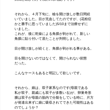
それから、４月下旬に、瞼を開け放しが数日間続
いていました。目が充血してたのですが、(花粉症
かと勝手に思っていました)5/10まで治療せずに
いました。
これが、後に乾燥による角膜が剥がれて、新しい
角膜に貼り付いて居たことが判明しました。
目が開け放しが続くと、角膜が剥がれる事がある。
目を開けないのではなくて、開けられない状態
だった。
こんなケースもあると明記して欲しいです。
それから、娘は、双子家系なのです(母親である
私が双子、親戚にも双子が多数いる)が、卵巣奇形
腫は双子が母親の胎内で分裂をしている時に、片方
が発達出来ずに娘に吸収されてできた可能性はある
のでしょうか？