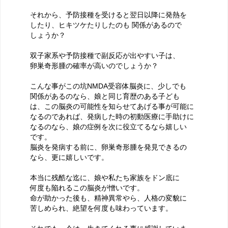
それから、予防接種を受けると翌日以降に発熱を
したり、ヒキツケたりしたのも 関係があるので
しょうか？
双子家系や予防接種で副反応が出やすい子は、
卵巣奇形腫の確率が高いのでしょうか？
こんな事がこの坑NMDA受容体脳炎に、少しでも
関係があるのなら、娘と同じ育歴のある子ども
は、この脳炎の可能性を知らせてあげる事が可能に
なるのであれば、発病した時の初動医療に手助けに
なるのなら、娘の症例を次に役立てるなら嬉しい
です。
脳炎を発病する前に、卵巣奇形腫を発見できるの
なら、更に嬉しいです。
本当に残酷な迄に、娘や私たち家族をドン底に
何度も陥れるこの脳炎が憎いです。
命が助かった後も、精神異常やら、人格の変貌に
苦しめられ、絶望を何度も味わっています。