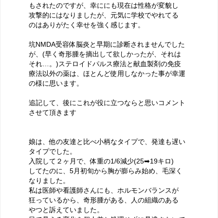
もされたのですが、幸ににも現在は性格が変貌し
攻撃的にはなりましたが、元気に学校でやれてる
のはありがたく幸せを強く感じます。
坑NMDA受容体脳炎と早期に診断されませんでした
が、(早く奇形腫を摘出して欲しかったが、それは
それ…。)ステロイドパルス療法と献血製剤の免疫
療法以外の薬は、ほとんど使用しなかった事が幸運
の様に思います。
追記して、後にこれが役に立つならと思いコメント
させて頂きます
娘は、他の友達と比べ小柄なタイプで、発達も遅い
タイプでした。
入院して２ヶ月で、体重の1/6減少(25➡19キロ)
してたのに、5月初旬から胸が膨らみ始め、毛深く
なりました。
私は医師や看護師さんにも、ホルモンバランスが
狂っているから、奇形腫がある、人の組織のある
やつと訴えていました。