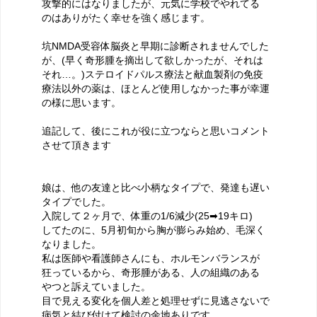
攻撃的にはなりましたが、元気に学校でやれてる
のはありがたく幸せを強く感じます。
坑NMDA受容体脳炎と早期に診断されませんでした
が、(早く奇形腫を摘出して欲しかったが、それは
それ…。)ステロイドパルス療法と献血製剤の免疫
療法以外の薬は、ほとんど使用しなかった事が幸運
の様に思います。
追記して、後にこれが役に立つならと思いコメント
させて頂きます
娘は、他の友達と比べ小柄なタイプで、発達も遅い
タイプでした。
入院して２ヶ月で、体重の1/6減少(25➡19キロ)
してたのに、5月初旬から胸が膨らみ始め、毛深く
なりました。
私は医師や看護師さんにも、ホルモンバランスが
狂っているから、奇形腫がある、人の組織のある
やつと訴えていました。
目で見える変化を個人差と処理せずに見逃さないで
病気と結び付けて検討の余地ありです。