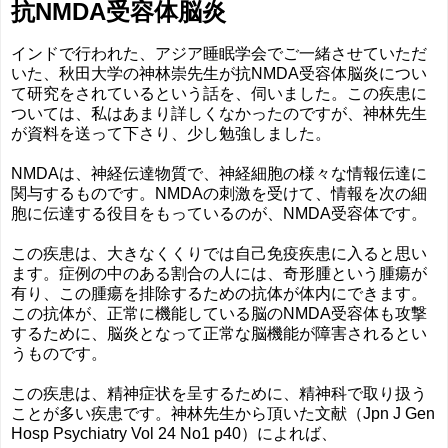
抗NMDA受容体脳炎
インドで行われた、アジア睡眠学会でご一緒させていただ
いた、秋田大学の神林崇先生が抗NMDA受容体脳炎につい
て研究をされているという話を、伺いました。この疾患に
ついては、私はあまり詳しくなかったのですが、神林先生
が資料を送って下さり、少し勉強しました。
NMDAは、神経伝達物質で、神経細胞の様々な情報伝達に
関与するものです。NMDAの刺激を受けて、情報を次の細
胞に伝達する役目をもっているのが、NMDA受容体です。
この疾患は、大きなくくりでは自己免疫疾患に入ると思い
ます。症例の中のある割合の人には、奇形腫という腫瘍が
有り、この腫瘍を排除するための抗体が体内にできます。
この抗体が、正常に機能している脳のNMDA受容体も攻撃
するために、脳炎となって正常な脳機能が障害されるとい
うものです。
この疾患は、精神症状を呈するために、精神科で取り扱う
ことが多い疾患です。神林先生から頂いた文献（Jpn J Gen
Hosp Psychiatry Vol 24 No1 p40）によれば、