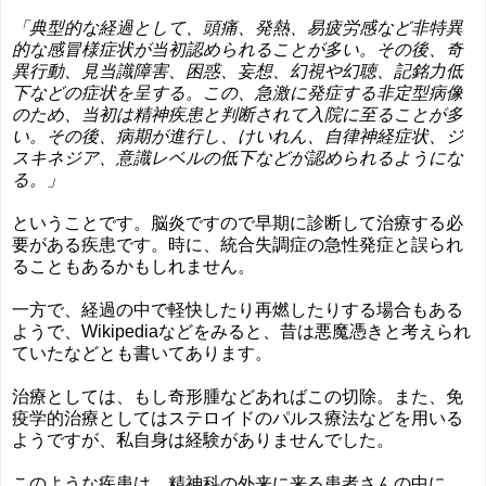
「典型的な経過として、頭痛、発熱、易疲労感など非特異
的な感冒様症状が当初認められることが多い。その後、奇
異行動、見当識障害、困惑、妄想、幻視や幻聴、記銘力低
下などの症状を呈する。この、急激に発症する非定型病像
のため、当初は精神疾患と判断されて入院に至ることが多
い。その後、病期が進行し、けいれん、自律神経症状、ジ
スキネジア、意識レベルの低下などが認められるようにな
る。」
ということです。脳炎ですので早期に診断して治療する必
要がある疾患です。時に、統合失調症の急性発症と誤られ
ることもあるかもしれません。
一方で、経過の中で軽快したり再燃したりする場合もある
ようで、Wikipediaなどをみると、昔は悪魔憑きと考えられ
ていたなどとも書いてあります。
治療としては、もし奇形腫などあればこの切除。また、免
疫学的治療としてはステロイドのパルス療法などを用いる
ようですが、私自身は経験がありませんでした。
このような疾患は、精神科の外来に来る患者さんの中に、