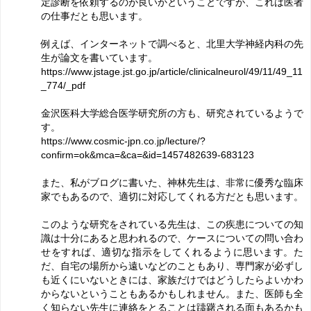
定診断を依頼するのが良いかということですが、これは医者
の仕事だとも思います。
例えば、インターネットで調べると、北里大学神経内科の先
生が論文を書いています。
https://www.jstage.jst.go.jp/article/clinicalneurol/49/11/49_11
_774/_pdf
金沢医科大学総合医学研究所の方も、研究されているようで
す。
https://www.cosmic-jpn.co.jp/lecture/?
confirm=ok&mca=&ca=&id=1457482639-683123
また、私がブログに書いた、神林先生は、非常に優秀な臨床
家でもあるので、適切に対応してくれる方だとも思います。
このような研究をされている先生は、この疾患についての知
識は十分にあると思われるので、ケースについての問い合わ
せをすれば、適切な指示をしてくれるように思います。た
だ、自宅の場所から遠いなどのこともあり、専門家が必ずし
も近くにいないときには、家族だけではどうしたらよいかわ
からないということもあるかもしれません。また、医師も全
く知らない先生に連絡をとることは躊躇される面もあるかも