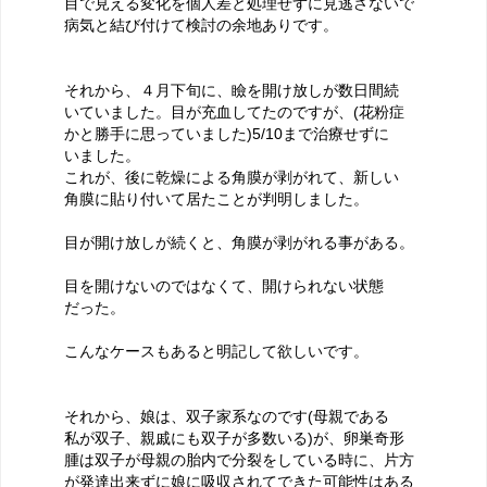
目で見える変化を個人差と処理せずに見逃さないで
病気と結び付けて検討の余地ありです。
それから、４月下旬に、瞼を開け放しが数日間続
いていました。目が充血してたのですが、(花粉症
かと勝手に思っていました)5/10まで治療せずに
いました。
これが、後に乾燥による角膜が剥がれて、新しい
角膜に貼り付いて居たことが判明しました。
目が開け放しが続くと、角膜が剥がれる事がある。
目を開けないのではなくて、開けられない状態
だった。
こんなケースもあると明記して欲しいです。
それから、娘は、双子家系なのです(母親である
私が双子、親戚にも双子が多数いる)が、卵巣奇形
腫は双子が母親の胎内で分裂をしている時に、片方
が発達出来ずに娘に吸収されてできた可能性はある