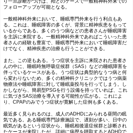
り一旦診断がつけば、殆どのケースで一般精神科外来での
フォローアップが可能となる。
一般精神科外来において、睡眠専門外来を行う利点もあ
る。これは、睡眠障害の多くが、背景に精神疾患をもって
いるからである。多くのうつ病などの患者さんが睡眠障害
を主訴に来院する。一般精神科外来であればこういった患
者さんの経験も豊富で、睡眠専門外来において睡眠障害だ
けでなく、精神疾患の治療も行うことができる。
また、この逆もある。うつ症状を主訴に来院された患者さ
んの中に、睡眠時無呼吸症候群（SAS）などの睡眠障害を
伴っているケースがある。うつ症状は典型的なうつ病と何
ら変わりないため、多くの精神科クリニックではうつ病薬
物療法や睡眠障害に対して睡眠薬投与を行ってしまう。し
かしながら、簡易型PSGを行う設備を持っていれば、これ
に気づきSAS治療を導入する可能性が広がる。これによ
り、CPAPのみでうつ症状が寛解した症例も多くある。
最近多く見られるのは、成人のADHDにみられる昼間の眠
気である。ある睡眠専門診療施設で、遅刻が多い、日中の
眠気があるという症状から、睡眠相後退症候群と診断され
たケースが来院したが、詳細に病歴を聴取するとADHDで