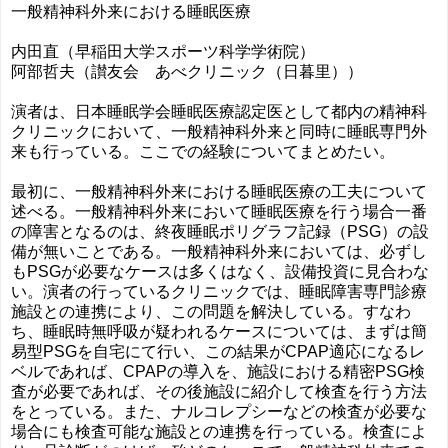
一般精神科外来における睡眠医療
内田直（早稲田大学スポーツ科学学術院）
阿部哲夫（讃友会 あべクリニック（日暮里））
演者は、日本睡眠学会睡眠医療認定医として都内の精神科
クリニックにおいて、一般精神科外来と同時に睡眠専門外
来も行っている。ここでの経験についてまとめたい。
最初に、一般精神科外来における睡眠医療の工夫について
述べる。一般精神科外来において睡眠医療を行う場合一番
の障害となるのは、終夜睡眠ポリグラフ記録（PSG）の設
備が無いことである。一般精神科外来においては、必ずし
もPSGが必要なケースは多くはなく、設備投資に見合わな
い。演者の行っているクリニックでは、睡眠障害専門診療
施設との連携により、この問題を解決している。すなわ
ち、睡眠時無呼吸が疑われるケースについては、まずは簡
易型PSGを自宅にて行い、この結果がCPAP適応になるレ
ベルであれば、CPAPの導入を、施設における精密PSG検
査が必要であれば、その後施設に紹介して検査を行う方法
をとっている。また、ナルコレプシーなどの検査が必要な
場合にも検査可能な施設との連携を行っている。検査によ