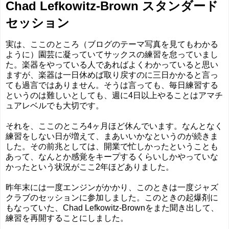
Chad Lefkowitz-Brown スタンダード
セッション
実は、ここのところ（ブログのテーマ写真を見てもわかる
ように）園芸に凝っていてサックスの練習を怠っていまし
た。楽器をやっている人であればよくわかっていると思い
ますが、楽器は一日休めば取り戻すのに三日かかると言っ
ても過言ではありません。そうは言っても、毎日練習する
というのは難しいとしても、週に4日以上やることはアマチ
ュアレベルでも大切です。
それを、ここのところ4ヶ月ほど休んでいます。なんとなく
練習をしない日が増えて、まあいいかなというのが続きま
した。その前兆としては、開業で忙しかったということも
あって、なんとか感覚をキープするくらいしかやっていな
かったという状況がここ2年ほどありました。
昨年末には一度エンジンがかかり、このときは一度ジャズ
クラブのセッションに参加しました。このときの起爆剤に
もなっていた、Chad Lefkowitz-Brownをまた聞き出して、
練習を再開することにしました。