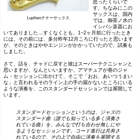
思ったくらいで
す。ちなみにこの
サックスは、国内
Lupifaroテナーサックス
では、御茶ノ水の
イシバシ楽器にお
いてありました…すくなくとも、1−2ヶ月前に行ったとき
には。その前には、多分昨年12月ころに行ったと思います
が、そのときはややエンジンがかかっていたので、試奏も
しました。
さて、話を、チャドに戻すと彼はスーパーテクニシャンと
思いますが、なんといいますか、アマチュアが巷のジャ
ム・セッションに出かけて、そこで「おお、あいつうまい
な」と言われるそのライン上の手の届かないところにいる
ような演奏を、このスタンダードセッションでは展開して
います。
スタンダードセッションというのは、ジャズの
スタンダード曲（誰でも知っている多く演奏さ
れている曲）を、みんなで打ち合わせ無しにや
るようなセッションです。コード進行は共有さ
れているので、その上で自由に演奏を展開する