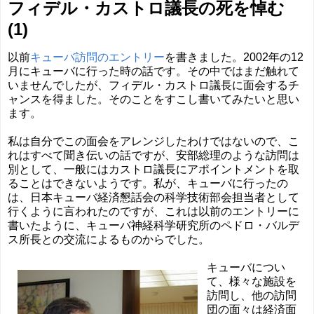
フィデル・カストロ議長の死を悼む
(1)
以前
キューバ訪問のエントリー
を書きました。2002年の12
月にキューバに行った時の話です。その中ではまだ触れて
いませんでしたが、フィデル・カストロ議長に面会するチ
ャンスを得ました。そのことをすこし書いてみたいと思い
ます。
私は自分でこの面会をアレンジしたわけではないので、こ
れはすべて聞き伝いの話ですが、安部総理のような訪問は
別として、一般にはカストロ議長にアポイントメントを取
ることはできないようです。私が、キューバに行ったの
は、日本キューバ経済懇話会の科学技術部会担当者として
行くように言われたのですが、これは以前のエントリーに
書いたように、キューバ神経科学研究所のペドロ・バルデ
ス所長との交流によるものからでした。
キューバについ
て、様々な施設を
訪問し、他の訪問
団の面々は経済面