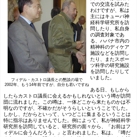
での交流を試みた
わけですが、私は
主にはキューバ神
経科学研究所を訪
問したり、私自身
の調査対象であ
る、ハバナ市内の
精神科のディケア
施設などを訪問し
たり、またスポー
ツ科学の研究施設
を訪問したりして
いました。
フィデル・カストロ議長との懇談の場で
2002年、もう14年前ですが、自分も若いですね
ある日、もしから
したらカストロ議長に会えるかもしれないという噂が訪問
団に流れました。この噂は、一体どこから来たものかは不
明なのですが、不確かだがそうらしいということでした。
しかし、だからといって、いつどこに集まるということは
特に指示はありませんでした。例によって、私が神経科学
研究所を訪問していると、研究所の面々から、「お前はフ
ィデルに会うんだろう。」と言われました。私は、「噂だ