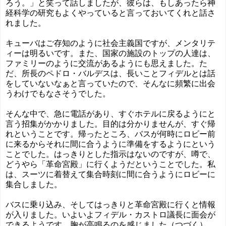
ろう。」と笑って話しましたが、彼らは、もしあったら神
経科学の研究もよくやっていると言っておいてくれと話さ
れました。
キューバはご存知のように社会主義国ですが、メンタリテ
ィーは明るいです。また、国家の施設のトップの人達は、
ファミリーのように交流があるようにも思えました。た
だ、所長のペドロ・バルデスは、長いことフィデルとは話
をしていないなぁと言っていたので、そんなに頻繁に出会
うわけでもなさそうでした。
そんな中で、急に電話があり、すぐホテルに戻るようにと
言う招集がかかりました。目的は分かりませんが、すぐ帰
れということです。帰ったところ、バスが何時にロビー前
に来るからそれに間に合うように準備をするようにという
ことでした。はっきりとした指示はないのですが、噂で、
どうやら「革命宮殿」に行くようだということでした。私
は、スーツに着替えて集合時刻に間に合うようにロビーに
集合しました。
バスに乗り込み、そしてはっきりと革命宮殿に行くと情報
が入りました。いよいよフィデル・カストロ議長に面会が
できるようです。胸が高鳴るのを感じました（つづく）。