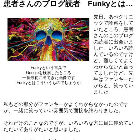
患者さんのブログ読者 Funkyとは…
先日、あべクリニ
ックで診察をして
いたところ、患者
さんのこのブログ
の読者に出会いま
した。いろいろ読
んでいるのですけ
ど、難しくてよく
わからないと言っ
Funkyという言葉で
てましたけど、先
Googleを検索したところ
一番最初に出てきた画像です
生はファンキーだ
Funkyとはこういうものでしょうか
からと、笑ってい
ました。
私もどの部分がファンキーかよくわからなかったのです
が、一緒に笑っていい雰囲気で面接を終わりました。
それだけのことなのですが、いろいろな方に目に停めてい
ただいてありがたいと思いました。